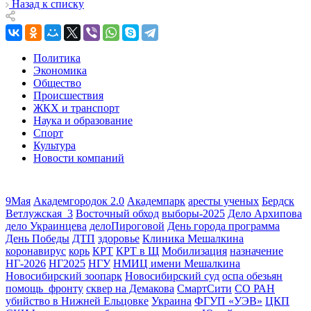
Назад к списку
Политика
Экономика
Общество
Происшествия
ЖКХ и транспорт
Наука и образование
Спорт
Культура
Новости компаний
9Мая
Академгородок 2.0
Академпарк
аресты ученых
Бердск
Ветлужская_3
Восточный обход
выборы-2025
Дело Архипова
дело Украинцева
делоПироговой
День города программа
День Победы
ДТП
здоровье
Клиника Мешалкина
коронавирус
корь
КРТ
КРТ в Щ
Мобилизация
назначение
НГ-2026
НГ2025
НГУ
НМИЦ имени Мешалкина
Новосибирский зоопарк
Новосибирский суд
оспа обезьян
помощь_фронту
сквер на Демакова
СмартСити
СО РАН
убийство в Нижней Ельцовке
Украина
ФГУП «УЭВ»
ЦКП