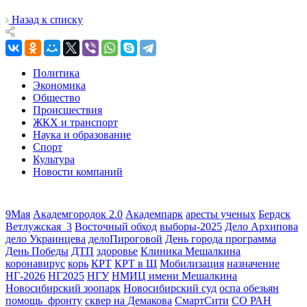
Назад к списку
Политика
Экономика
Общество
Происшествия
ЖКХ и транспорт
Наука и образование
Спорт
Культура
Новости компаний
9Мая
Академгородок 2.0
Академпарк
аресты ученых
Бердск
Ветлужская_3
Восточный обход
выборы-2025
Дело Архипова
дело Украинцева
делоПироговой
День города программа
День Победы
ДТП
здоровье
Клиника Мешалкина
коронавирус
корь
КРТ
КРТ в Щ
Мобилизация
назначение
НГ-2026
НГ2025
НГУ
НМИЦ имени Мешалкина
Новосибирский зоопарк
Новосибирский суд
оспа обезьян
помощь_фронту
сквер на Демакова
СмартСити
СО РАН