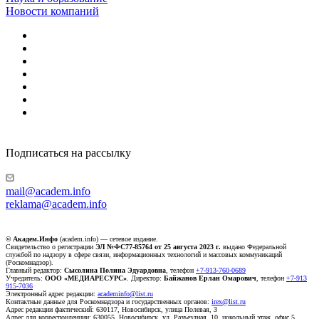
Новости компаний
Подписаться на рассылку
mail@academ.info
reklama@academ.info
© Академ.Инфо
(academ.info) — сетевое издание.
Свидетельство о регистрации
ЭЛ №ФС77-85764 от 25 августа 2023 г.
выдано Федеральной
службой по надзору в сфере связи, информационных технологий и массовых коммуникаций
(Роскомнадзор).
Главный редактор:
Сысолина Полина Эдуардовна
, телефон
+7-913-760-0689
Учредитель:
ООО «МЕДИАРЕСУРС»
. Директор:
Байжанов Ерлан Омарович
, телефон
+7-913
915-7036
Электронный адрес редакции:
academinfo@list.ru
Контактные данные для Роскомнадзора и государственных органов:
irex@list.ru
Адрес редакции фактический: 630117, Новосибирск, улица Полевая, 3
Адрес для корреспонденции: 630055, Новосибирск, ул. Разъездная, 10, цокольный этаж, офис 5.