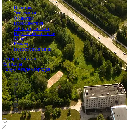
Политика
Экономика
Общество
Происшествия
ЖКХ и транспорт
Наука и образование
Спорт
Культура
Новости компаний
Фоторепортажи
Контакты
Форум Академгородка