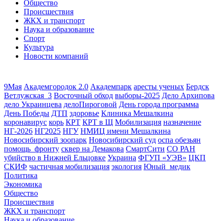
Общество
Происшествия
ЖКХ и транспорт
Наука и образование
Спорт
Культура
Новости компаний
9Мая
Академгородок 2.0
Академпарк
аресты ученых
Бердск
Ветлужская_3
Восточный обход
выборы-2025
Дело Архипова
дело Украинцева
делоПироговой
День города программа
День Победы
ДТП
здоровье
Клиника Мешалкина
коронавирус
корь
КРТ
КРТ в Щ
Мобилизация
назначение
НГ-2026
НГ2025
НГУ
НМИЦ имени Мешалкина
Новосибирский зоопарк
Новосибирский суд
оспа обезьян
помощь_фронту
сквер на Демакова
СмартСити
СО РАН
убийство в Нижней Ельцовке
Украина
ФГУП «УЭВ»
ЦКП
СКИФ
частичная мобилизация
экология
Юный_медик
Политика
Экономика
Общество
Происшествия
ЖКХ и транспорт
Наука и образование