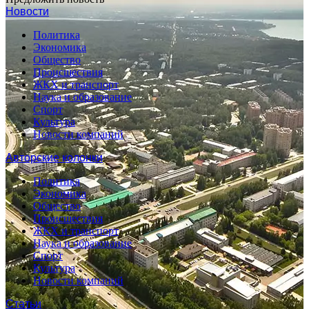
Новости
Политика
Экономика
Общество
Происшествия
ЖКХ и транспорт
Наука и образование
Спорт
Культура
Новости компаний
Авторские колонки
Политика
Экономика
Общество
Происшествия
ЖКХ и транспорт
Наука и образование
Спорт
Культура
Новости компаний
Статьи