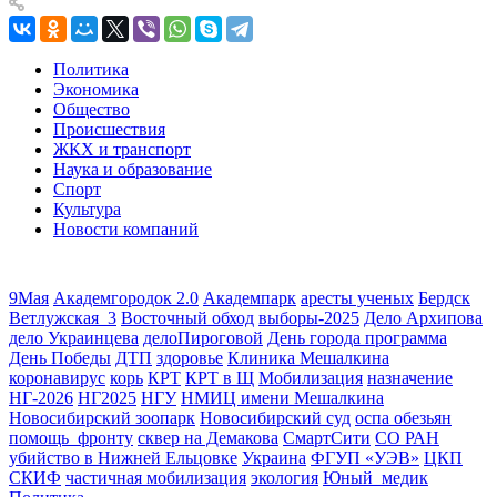
Политика
Экономика
Общество
Происшествия
ЖКХ и транспорт
Наука и образование
Спорт
Культура
Новости компаний
9Мая
Академгородок 2.0
Академпарк
аресты ученых
Бердск
Ветлужская_3
Восточный обход
выборы-2025
Дело Архипова
дело Украинцева
делоПироговой
День города программа
День Победы
ДТП
здоровье
Клиника Мешалкина
коронавирус
корь
КРТ
КРТ в Щ
Мобилизация
назначение
НГ-2026
НГ2025
НГУ
НМИЦ имени Мешалкина
Новосибирский зоопарк
Новосибирский суд
оспа обезьян
помощь_фронту
сквер на Демакова
СмартСити
СО РАН
убийство в Нижней Ельцовке
Украина
ФГУП «УЭВ»
ЦКП
СКИФ
частичная мобилизация
экология
Юный_медик