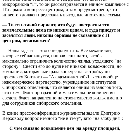
микрорайона "Г", то он рассматривается в едином комплексе с
IT-парком и конгресс-центром, и там предусмотрено, что
инвестор должен предложить выгодные ипотечные схемы.
— То есть такой вариант, что будут построены эти
замечательные дома по низким ценам, и туда приедут и
заселятся люди, никоим образом не связанные с IT-
центром, невозможен?
— Наша задача — этого не допустить. Все механизмы,
которые сейчас ищутся, направлены на то, чтобы
максимально ограничить количество жилья, уходящего "на
сторону". Свести его до нуля нет никакой возможности, но
компания, которая выиграла конкурс на застройку по
проспекту Коптюга — "Академжилстрой-1" - это вообще
некоммерческое партнерство, учрежденное институтами
Сибирского отделения, что является одним из залогов того,
что схема будет прозрачной и максимальное количество
средств будет направленно на строительство жилья именно
для сотрудников сибирского отделения.
В конце пресс-конференции журналисты задали Дмитрию
Верховоду вопрос немного "не в тему", зато "на злобу дня":
— С чем связано повышение цен на аренду площадей,