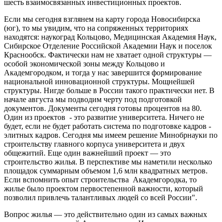
шесть взаимосвязанных инвестиционных проектов.
Если мы сегодня взглянем на карту города Новосибирска
(юг), то мы увидим, что на сопряженных территориях
находятся: наукоград Кольцово, Медицинская Академия Наук,
Сибирское Отделение Российской Академии Наук и поселок
Краснообск. Фактически нам не хватает одной структуры —
особой экономической зоны между Кольцово и
Академгородком, и тогда у нас завершится формирование
национальной инновационной структуры. Мощнейшей
структуры. Нигде больше в России такого практически нет. В
начале августа мы подводим черту под подготовкой
документов. Документы сегодня готовы процентов на 80.
Один из проектов - это развитие университета. Ничего не
будет, если не будет работать система по подготовке кадров -
элитных кадров. Сегодня мы имеем решение Минобрнауки по
строительству главного корпуса университета и двух
общежитий. Еще один важнейший проект — это
строительство жилья. В перспективе мы наметили несколько
площадок суммарным объемом 1,6 млн квадратных метров.
Если вспомнить опыт строительства Академгородка, то
жилье было проектом первостепенной важности, который
позволил привлечь талантливых людей со всей России".
Вопрос жилья — это действительно один из самых важных