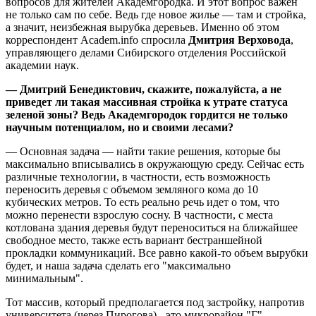
вопросов для жителей Академгородка. И этот вопрос важен
не только сам по себе. Ведь где новое жилье — там и стройка,
а значит, неизбежная вырубка деревьев. Именно об этом
корреспондент Academ.info спросила
Дмитрия Верховода
,
управляющего делами Сибирского отделения Российской
академии наук.
— Дмитрий Бенедиктович, скажите, пожалуйста, а не
приведет ли такая массивная стройка к утрате статуса
зеленой зоны? Ведь Академгородок гордится не только
научным потенциалом, но и своими лесами?
— Основная задача — найти такие решения, которые бы
максимально вписывались в окружающую среду. Сейчас есть
различные технологии, в частности, есть возможность
переносить деревья с объемом земляного кома до 10
кубических метров. То есть реально речь идет о том, что
можно перенести взрослую сосну. В частности, с места
котлована здания деревья будут переноситься на ближайшее
свободное место, также есть вариант бестраншейной
прокладки коммуникаций. Все равно какой-то объем вырубки
будет, и наша задача сделать его "максимально
минимальным".
Тот массив, который предполагается под застройку, напротив
университета (через Пирогова) - это микрорайон "Г" -