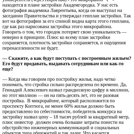
находится в плане застройки Академгородка. У нас есть
фотография академика Лаврентьева, когда он выступал на
заседании Правительства и утверждал генплан застройки. Так
вот на фотографии за его спиной видна карта этого генплана,
где как раз нарисована застройка этого микрорайона.
Говорить о том, что городок потеряет свою уникальность —
неверно в принципе. Плюс ко всему план застройки
сохраняется, плотность застройки сохраняется, и ощущения
перенаселенности не будет.
— Скажите, а как будут поступать с построенным жильем?
Его будут продавать, выдавать сотрудникам или как-то
еще?
— Когда мы говорим про постройку жилья, надо четко
понимать, что стройка сильно распределена по времени. Да,
Геннадий Алексеевич назвал грандиозную цифру в миллион,
но этот миллион — он на пять-десять лет, это не разовая
постройка. В микрорайоне, который расположится по
проспекту Коптюга, не менее 60% жилья должно быть
предоставлено по себестоимости, победитель конкурса на
застройку назвал цену – 18 тысяч рублей за квадратный метр,
плюс инвестор должен очень большие затраты понести на
обустройство инженерных коммуникаций и социальных
объектов типа общежитий и так далее. Что касается