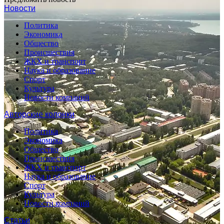
Новости
Политика
Экономика
Общество
Происшествия
ЖКХ и транспорт
Наука и образование
Спорт
Культура
Новости компаний
Авторские колонки
Политика
Экономика
Общество
Происшествия
ЖКХ и транспорт
Наука и образование
Спорт
Культура
Новости компаний
Статьи