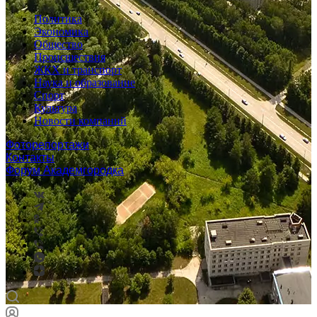
Политика
Экономика
Общество
Происшествия
ЖКХ и транспорт
Наука и образование
Спорт
Культура
Новости компаний
Фоторепортажи
Контакты
Форум Академгородка