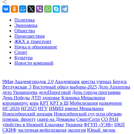
Политика
Экономика
Общество
Происшествия
ЖКХ и транспорт
Наука и образование
Спорт
Культура
Новости компаний
9Мая
Академгородок 2.0
Академпарк
аресты ученых
Бердск
Ветлужская_3
Восточный обход
выборы-2025
Дело Архипова
дело Украинцева
делоПироговой
День города программа
День Победы
ДТП
здоровье
Клиника Мешалкина
коронавирус
корь
КРТ
КРТ в Щ
Мобилизация
назначение
НГ-2026
НГ2025
НГУ
НМИЦ имени Мешалкина
Новосибирский зоопарк
Новосибирский суд
оспа обезьян
помощь_фронту
сквер на Демакова
СмартСити
СО РАН
убийство в Нижней Ельцовке
Украина
ФГУП «УЭВ»
ЦКП
СКИФ
частичная мобилизация
экология
Юный_медик