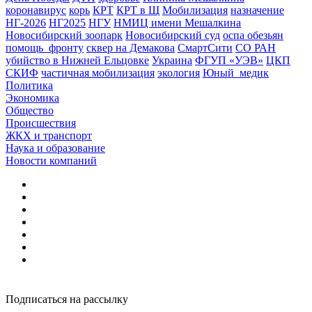
коронавирус
корь
КРТ
КРТ в Щ
Мобилизация
назначение
НГ-2026
НГ2025
НГУ
НМИЦ имени Мешалкина
Новосибирский зоопарк
Новосибирский суд
оспа обезьян
помощь_фронту
сквер на Демакова
СмартСити
СО РАН
убийство в Нижней Ельцовке
Украина
ФГУП «УЭВ»
ЦКП
СКИФ
частичная мобилизация
экология
Юный_медик
Политика
Экономика
Общество
Происшествия
ЖКХ и транспорт
Наука и образование
Новости компаний
Подписаться на рассылку