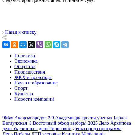
Седьмом арбитражном апелляционном суде.
Назад к списку
Политика
Экономика
Общество
Происшествия
ЖКХ и транспорт
Наука и образование
Спорт
Культура
Новости компаний
9Мая
Академгородок 2.0
Академпарк
аресты ученых
Бердск
Ветлужская_3
Восточный обход
выборы-2025
Дело Архипова
дело Украинцева
делоПироговой
День города программа
День Победы
ДТП
здоровье
Клиника Мешалкина