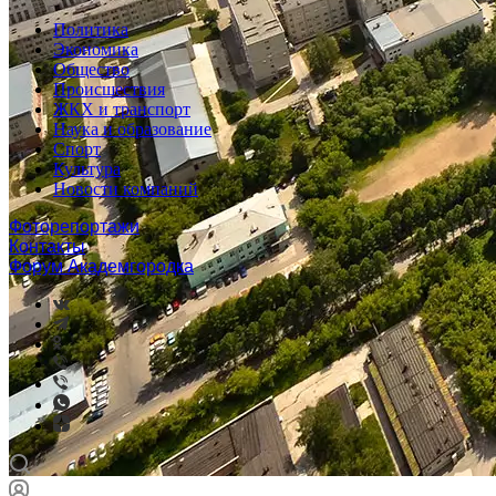
Политика
Экономика
Общество
Происшествия
ЖКХ и транспорт
Наука и образование
Спорт
Культура
Новости компаний
Фоторепортажи
Контакты
Форум Академгородка