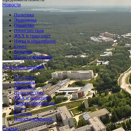
Новости
Политика
Экономика
Общество
Происшествия
ЖКХ и транспорт
Наука и образование
Спорт
Культура
Новости компаний
Авторские колонки
Политика
Экономика
Общество
Происшествия
ЖКХ и транспорт
Наука и образование
Спорт
Культура
Новости компаний
Статьи