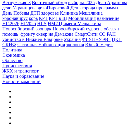
Ветлужская_3
Восточный обход
выборы-2025
Дело Архипова
дело Украинцева
делоПироговой
День города программа
День Победы
ДТП
здоровье
Клиника Мешалкина
коронавирус
корь
КРТ
КРТ в Щ
Мобилизация
назначение
НГ-2026
НГ2025
НГУ
НМИЦ имени Мешалкина
Новосибирский зоопарк
Новосибирский суд
оспа обезьян
помощь_фронту
сквер на Демакова
СмартСити
СО РАН
убийство в Нижней Ельцовке
Украина
ФГУП «УЭВ»
ЦКП
СКИФ
частичная мобилизация
экология
Юный_медик
Политика
Экономика
Общество
Происшествия
ЖКХ и транспорт
Наука и образование
Новости компаний