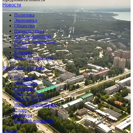
Новости
Политика
Экономика
Общество
Происшествия
ЖКХ и транспорт
Наука и образование
Спорт
Культура
Новости компаний
Авторские колонки
Политика
Экономика
Общество
Происшествия
ЖКХ и транспорт
Наука и образование
Спорт
Культура
Новости компаний
Статьи