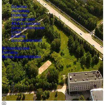
Политика
Экономика
Общество
Происшествия
ЖКХ и транспорт
Наука и образование
Спорт
Культура
Новости компаний
Фоторепортажи
Контакты
Форум Академгородка