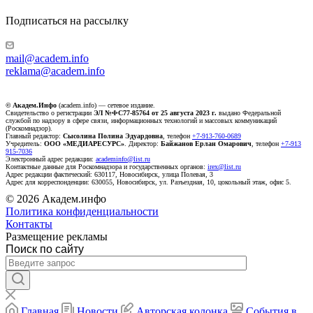
Подписаться на рассылку
mail@academ.info
reklama@academ.info
© Академ.Инфо
(academ.info) — сетевое издание.
Свидетельство о регистрации
ЭЛ №ФС77-85764 от 25 августа 2023 г.
выдано Федеральной
службой по надзору в сфере связи, информационных технологий и массовых коммуникаций
(Роскомнадзор).
Главный редактор:
Сысолина Полина Эдуардовна
, телефон
+7-913-760-0689
Учредитель:
ООО «МЕДИАРЕСУРС»
. Директор:
Байжанов Ерлан Омарович
, телефон
+7-913
915-7036
Электронный адрес редакции:
academinfo@list.ru
Контактные данные для Роскомнадзора и государственных органов:
irex@list.ru
Адрес редакции фактический: 630117, Новосибирск, улица Полевая, 3
Адрес для корреспонденции: 630055, Новосибирск, ул. Разъездная, 10, цокольный этаж, офис 5.
© 2026 Академ.инфо
Политика конфиденциальности
Контакты
Размещение рекламы
Поиск по сайту
Главная
Новости
Авторская колонка
События в