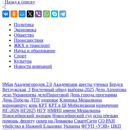
Назад к списку
Политика
Экономика
Общество
Происшествия
ЖКХ и транспорт
Наука и образование
Спорт
Культура
Новости компаний
9Мая
Академгородок 2.0
Академпарк
аресты ученых
Бердск
Ветлужская_3
Восточный обход
выборы-2025
Дело Архипова
дело Украинцева
делоПироговой
День города программа
День Победы
ДТП
здоровье
Клиника Мешалкина
коронавирус
корь
КРТ
КРТ в Щ
Мобилизация
назначение
НГ-2026
НГ2025
НГУ
НМИЦ имени Мешалкина
Новосибирский зоопарк
Новосибирский суд
оспа обезьян
помощь_фронту
сквер на Демакова
СмартСити
СО РАН
убийство в Нижней Ельцовке
Украина
ФГУП «УЭВ»
ЦКП