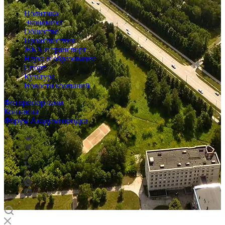
Политика
Экономика
Общество
Происшествия
ЖКХ и транспорт
Наука и образование
Спорт
Культура
Новости компаний
Фоторепортажи
Контакты
Форум Академгородка