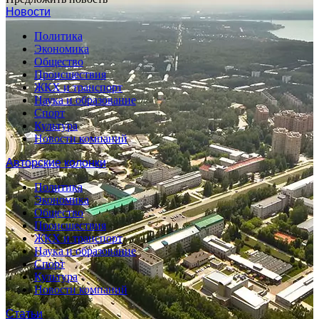
Новости
Политика
Экономика
Общество
Происшествия
ЖКХ и транспорт
Наука и образование
Спорт
Культура
Новости компаний
Авторские колонки
Политика
Экономика
Общество
Происшествия
ЖКХ и транспорт
Наука и образование
Спорт
Культура
Новости компаний
Статьи