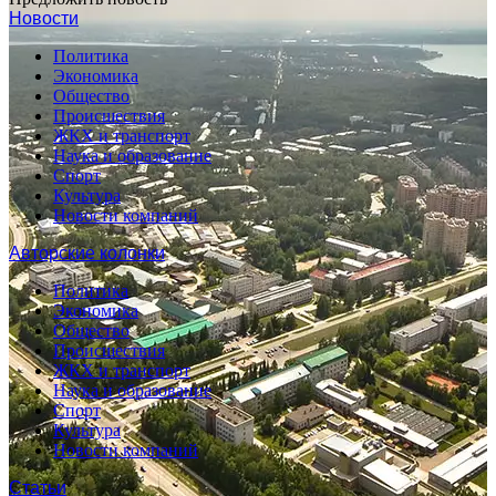
Новости
Политика
Экономика
Общество
Происшествия
ЖКХ и транспорт
Наука и образование
Спорт
Культура
Новости компаний
Авторские колонки
Политика
Экономика
Общество
Происшествия
ЖКХ и транспорт
Наука и образование
Спорт
Культура
Новости компаний
Статьи