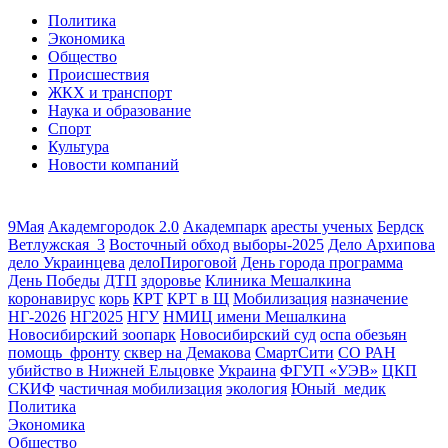
Политика
Экономика
Общество
Происшествия
ЖКХ и транспорт
Наука и образование
Спорт
Культура
Новости компаний
9Мая
Академгородок 2.0
Академпарк
аресты ученых
Бердск
Ветлужская_3
Восточный обход
выборы-2025
Дело Архипова
дело Украинцева
делоПироговой
День города программа
День Победы
ДТП
здоровье
Клиника Мешалкина
коронавирус
корь
КРТ
КРТ в Щ
Мобилизация
назначение
НГ-2026
НГ2025
НГУ
НМИЦ имени Мешалкина
Новосибирский зоопарк
Новосибирский суд
оспа обезьян
помощь_фронту
сквер на Демакова
СмартСити
СО РАН
убийство в Нижней Ельцовке
Украина
ФГУП «УЭВ»
ЦКП
СКИФ
частичная мобилизация
экология
Юный_медик
Политика
Экономика
Общество