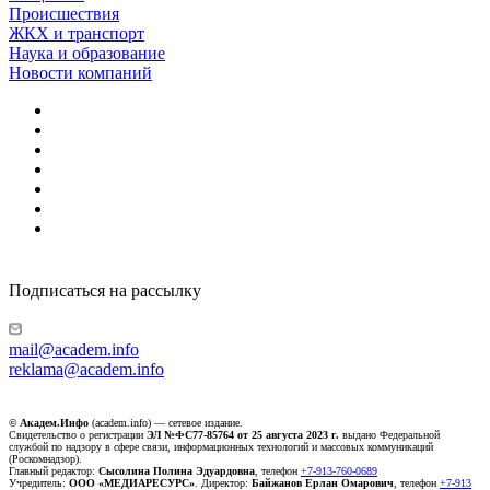
Происшествия
ЖКХ и транспорт
Наука и образование
Новости компаний
Подписаться на рассылку
mail@academ.info
reklama@academ.info
© Академ.Инфо
(academ.info) — сетевое издание.
Свидетельство о регистрации
ЭЛ №ФС77-85764 от 25 августа 2023 г.
выдано Федеральной
службой по надзору в сфере связи, информационных технологий и массовых коммуникаций
(Роскомнадзор).
Главный редактор:
Сысолина Полина Эдуардовна
, телефон
+7-913-760-0689
Учредитель:
ООО «МЕДИАРЕСУРС»
. Директор:
Байжанов Ерлан Омарович
, телефон
+7-913