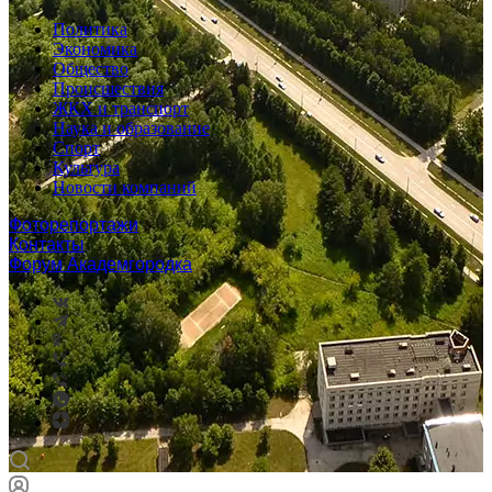
Политика
Экономика
Общество
Происшествия
ЖКХ и транспорт
Наука и образование
Спорт
Культура
Новости компаний
Фоторепортажи
Контакты
Форум Академгородка