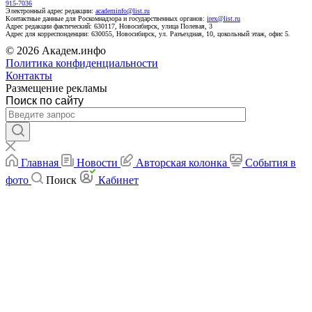
915-7036
Электронный адрес редакции:
academinfo@list.ru
Контактные данные для Роскомнадзора и государственных органов:
irex@list.ru
Адрес редакции фактический: 630117, Новосибирск, улица Полевая, 3
Адрес для корреспонденции: 630055, Новосибирск, ул. Разъездная, 10, цокольный этаж, офис 5.
© 2026 Академ.инфо
Политика конфиденциальности
Контакты
Размещение рекламы
Поиск по сайту
Главная
Новости
Авторская колонка
События в
фото
Поиск
Кабинет