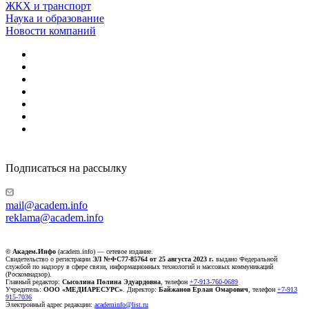
ЖКХ и транспорт
Наука и образование
Новости компаний
Подписаться на рассылку
mail@academ.info
reklama@academ.info
© Академ.Инфо
(academ.info) — сетевое издание.
Свидетельство о регистрации
ЭЛ №ФС77-85764 от 25 августа 2023 г.
выдано Федеральной
службой по надзору в сфере связи, информационных технологий и массовых коммуникаций
(Роскомнадзор).
Главный редактор:
Сысолина Полина Эдуардовна
, телефон
+7-913-760-0689
Учредитель:
ООО «МЕДИАРЕСУРС»
. Директор:
Байжанов Ерлан Омарович
, телефон
+7-913
915-7036
Электронный адрес редакции:
academinfo@list.ru