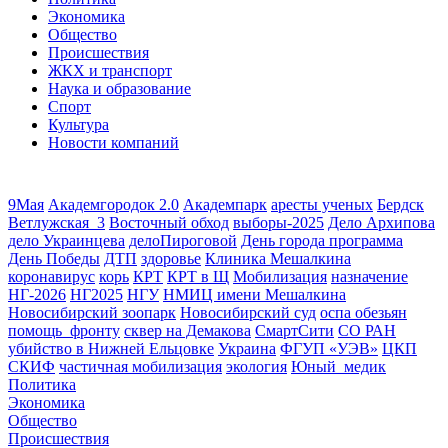
Экономика
Общество
Происшествия
ЖКХ и транспорт
Наука и образование
Спорт
Культура
Новости компаний
9Мая
Академгородок 2.0
Академпарк
аресты ученых
Бердск
Ветлужская_3
Восточный обход
выборы-2025
Дело Архипова
дело Украинцева
делоПироговой
День города программа
День Победы
ДТП
здоровье
Клиника Мешалкина
коронавирус
корь
КРТ
КРТ в Щ
Мобилизация
назначение
НГ-2026
НГ2025
НГУ
НМИЦ имени Мешалкина
Новосибирский зоопарк
Новосибирский суд
оспа обезьян
помощь_фронту
сквер на Демакова
СмартСити
СО РАН
убийство в Нижней Ельцовке
Украина
ФГУП «УЭВ»
ЦКП
СКИФ
частичная мобилизация
экология
Юный_медик
Политика
Экономика
Общество
Происшествия