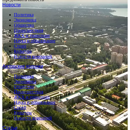
Новости
Политика
Экономика
Общество
Происшествия
ЖКХ и транспорт
Наука и образование
Спорт
Культура
Новости компаний
Авторские колонки
Политика
Экономика
Общество
Происшествия
ЖКХ и транспорт
Наука и образование
Спорт
Культура
Новости компаний
Статьи