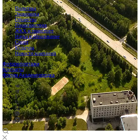
Политика
Экономика
Общество
Происшествия
ЖКХ и транспорт
Наука и образование
Спорт
Культура
Новости компаний
Фоторепортажи
Контакты
Форум Академгородка