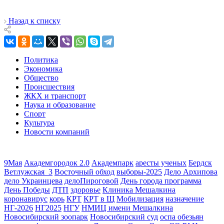
Назад к списку
Политика
Экономика
Общество
Происшествия
ЖКХ и транспорт
Наука и образование
Спорт
Культура
Новости компаний
9Мая
Академгородок 2.0
Академпарк
аресты ученых
Бердск
Ветлужская_3
Восточный обход
выборы-2025
Дело Архипова
дело Украинцева
делоПироговой
День города программа
День Победы
ДТП
здоровье
Клиника Мешалкина
коронавирус
корь
КРТ
КРТ в Щ
Мобилизация
назначение
НГ-2026
НГ2025
НГУ
НМИЦ имени Мешалкина
Новосибирский зоопарк
Новосибирский суд
оспа обезьян