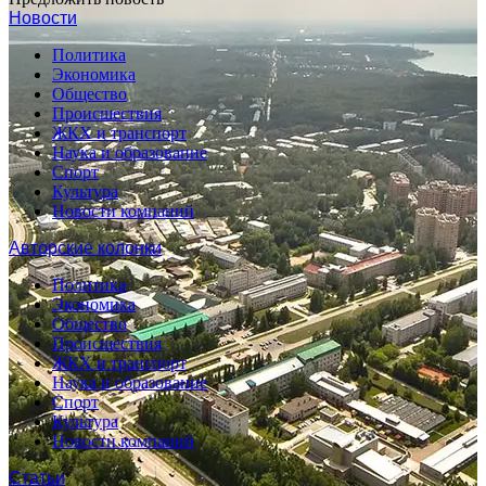
Новости
Политика
Экономика
Общество
Происшествия
ЖКХ и транспорт
Наука и образование
Спорт
Культура
Новости компаний
Авторские колонки
Политика
Экономика
Общество
Происшествия
ЖКХ и транспорт
Наука и образование
Спорт
Культура
Новости компаний
Статьи