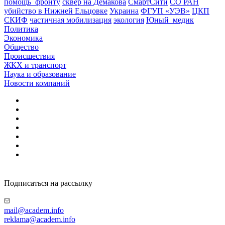
помощь_фронту
сквер на Демакова
СмартСити
СО РАН
убийство в Нижней Ельцовке
Украина
ФГУП «УЭВ»
ЦКП
СКИФ
частичная мобилизация
экология
Юный_медик
Политика
Экономика
Общество
Происшествия
ЖКХ и транспорт
Наука и образование
Новости компаний
Подписаться на рассылку
mail@academ.info
reklama@academ.info