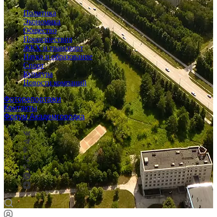
Политика
Экономика
Общество
Происшествия
ЖКХ и транспорт
Наука и образование
Спорт
Культура
Новости компаний
Фоторепортажи
Контакты
Форум Академгородка