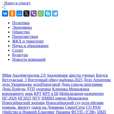
Назад к списку
Политика
Экономика
Общество
Происшествия
ЖКХ и транспорт
Наука и образование
Спорт
Культура
Новости компаний
9Мая
Академгородок 2.0
Академпарк
аресты ученых
Бердск
Ветлужская_3
Восточный обход
выборы-2025
Дело Архипова
дело Украинцева
делоПироговой
День города программа
День Победы
ДТП
здоровье
Клиника Мешалкина
коронавирус
корь
КРТ
КРТ в Щ
Мобилизация
назначение
НГ-2026
НГ2025
НГУ
НМИЦ имени Мешалкина
Новосибирский зоопарк
Новосибирский суд
оспа обезьян
помощь_фронту
сквер на Демакова
СмартСити
СО РАН
убийство в Нижней Ельцовке
Украина
ФГУП «УЭВ»
ЦКП