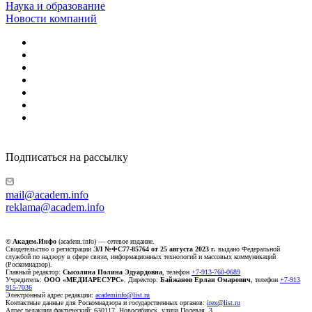
Наука и образование
Новости компаний
Подписаться на рассылку
mail@academ.info
reklama@academ.info
© Академ.Инфо
(academ.info) — сетевое издание.
Свидетельство о регистрации
ЭЛ №ФС77-85764 от 25 августа 2023 г.
выдано Федеральной
службой по надзору в сфере связи, информационных технологий и массовых коммуникаций
(Роскомнадзор).
Главный редактор:
Сысолина Полина Эдуардовна
, телефон
+7-913-760-0689
Учредитель:
ООО «МЕДИАРЕСУРС»
. Директор:
Байжанов Ерлан Омарович
, телефон
+7-913
915-7036
Электронный адрес редакции:
academinfo@list.ru
Контактные данные для Роскомнадзора и государственных органов:
irex@list.ru
Адрес редакции фактический: 630117, Новосибирск, улица Полевая, 3