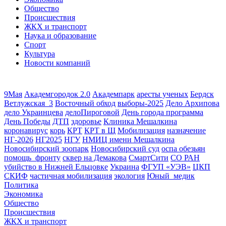
Общество
Происшествия
ЖКХ и транспорт
Наука и образование
Спорт
Культура
Новости компаний
9Мая
Академгородок 2.0
Академпарк
аресты ученых
Бердск
Ветлужская_3
Восточный обход
выборы-2025
Дело Архипова
дело Украинцева
делоПироговой
День города программа
День Победы
ДТП
здоровье
Клиника Мешалкина
коронавирус
корь
КРТ
КРТ в Щ
Мобилизация
назначение
НГ-2026
НГ2025
НГУ
НМИЦ имени Мешалкина
Новосибирский зоопарк
Новосибирский суд
оспа обезьян
помощь_фронту
сквер на Демакова
СмартСити
СО РАН
убийство в Нижней Ельцовке
Украина
ФГУП «УЭВ»
ЦКП
СКИФ
частичная мобилизация
экология
Юный_медик
Политика
Экономика
Общество
Происшествия
ЖКХ и транспорт