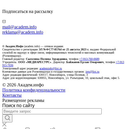
Подписаться на рассылку
mail@academ.info
reklama@academ.info
© Академ.Инфо
(academ.info) — сетевое издание.
Свидетельство о регистрации
ЭЛ №ФС77-85764 от 25 августа 2023 г.
выдано Федеральной
службой по надзору в сфере связи, информационных технологий и массовых коммуникаций
(Роскомнадзор).
Главный редактор:
Сысолина Полина Эдуардовна
, телефон
+7-913-760-0689
Учредитель:
ООО «МЕДИАРЕСУРС»
. Директор:
Байжанов Ерлан Омарович
, телефон
+7-913
915-7036
Электронный адрес редакции:
academinfo@list.ru
Контактные данные для Роскомнадзора и государственных органов:
irex@list.ru
Адрес редакции фактический: 630117, Новосибирск, улица Полевая, 3
Адрес для корреспонденции: 630055, Новосибирск, ул. Разъездная, 10, цокольный этаж, офис 5.
© 2026 Академ.инфо
Политика конфиденциальности
Контакты
Размещение рекламы
Поиск по сайту