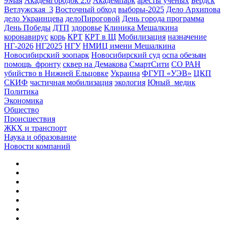
9Мая
Академгородок 2.0
Академпарк
аресты ученых
Бердск
Ветлужская_3
Восточный обход
выборы-2025
Дело Архипова
дело Украинцева
делоПироговой
День города программа
День Победы
ДТП
здоровье
Клиника Мешалкина
коронавирус
корь
КРТ
КРТ в Щ
Мобилизация
назначение
НГ-2026
НГ2025
НГУ
НМИЦ имени Мешалкина
Новосибирский зоопарк
Новосибирский суд
оспа обезьян
помощь_фронту
сквер на Демакова
СмартСити
СО РАН
убийство в Нижней Ельцовке
Украина
ФГУП «УЭВ»
ЦКП
СКИФ
частичная мобилизация
экология
Юный_медик
Политика
Экономика
Общество
Происшествия
ЖКХ и транспорт
Наука и образование
Новости компаний