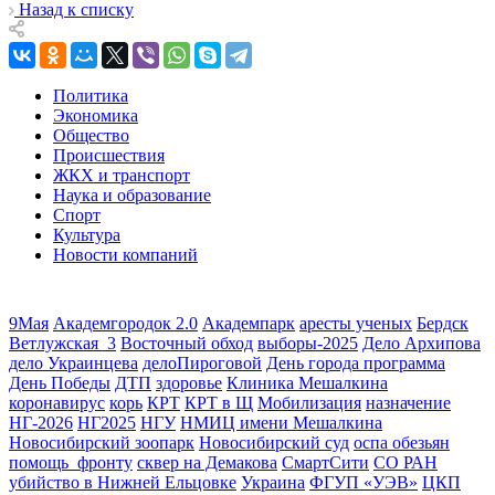
Назад к списку
Политика
Экономика
Общество
Происшествия
ЖКХ и транспорт
Наука и образование
Спорт
Культура
Новости компаний
9Мая
Академгородок 2.0
Академпарк
аресты ученых
Бердск
Ветлужская_3
Восточный обход
выборы-2025
Дело Архипова
дело Украинцева
делоПироговой
День города программа
День Победы
ДТП
здоровье
Клиника Мешалкина
коронавирус
корь
КРТ
КРТ в Щ
Мобилизация
назначение
НГ-2026
НГ2025
НГУ
НМИЦ имени Мешалкина
Новосибирский зоопарк
Новосибирский суд
оспа обезьян
помощь_фронту
сквер на Демакова
СмартСити
СО РАН
убийство в Нижней Ельцовке
Украина
ФГУП «УЭВ»
ЦКП