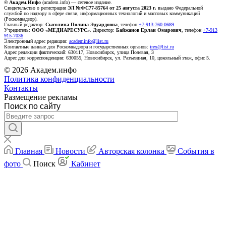
© Академ.Инфо
(academ.info) — сетевое издание.
Свидетельство о регистрации
ЭЛ №ФС77-85764 от 25 августа 2023 г.
выдано Федеральной
службой по надзору в сфере связи, информационных технологий и массовых коммуникаций
(Роскомнадзор).
Главный редактор:
Сысолина Полина Эдуардовна
, телефон
+7-913-760-0689
Учредитель:
ООО «МЕДИАРЕСУРС»
. Директор:
Байжанов Ерлан Омарович
, телефон
+7-913
915-7036
Электронный адрес редакции:
academinfo@list.ru
Контактные данные для Роскомнадзора и государственных органов:
irex@list.ru
Адрес редакции фактический: 630117, Новосибирск, улица Полевая, 3
Адрес для корреспонденции: 630055, Новосибирск, ул. Разъездная, 10, цокольный этаж, офис 5.
© 2026 Академ.инфо
Политика конфиденциальности
Контакты
Размещение рекламы
Поиск по сайту
Главная
Новости
Авторская колонка
События в
фото
Поиск
Кабинет