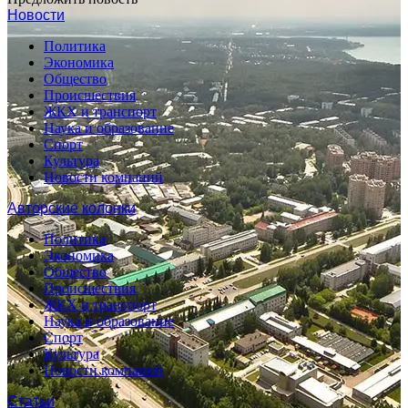
Новости
Политика
Экономика
Общество
Происшествия
ЖКХ и транспорт
Наука и образование
Спорт
Культура
Новости компаний
Авторские колонки
Политика
Экономика
Общество
Происшествия
ЖКХ и транспорт
Наука и образование
Спорт
Культура
Новости компаний
Статьи