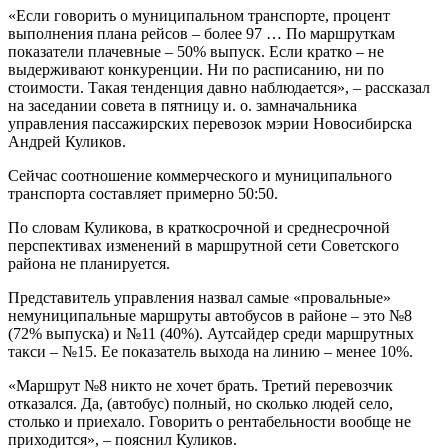
«Если говорить о муниципальном транспорте, процент
выполнения плана рейсов – более 97 … По маршруткам
показатели плачевные – 50% выпуск. Если кратко – не
выдерживают конкуренции. Ни по расписанию, ни по
стоимости. Такая тенденция давно наблюдается», – рассказал
на заседании совета в пятницу и. о. замначальника
управления пассажирских перевозок мэрии Новосибирска
Андрей Куликов.
Сейчас соотношение коммерческого и муниципального
транспорта составляет примерно 50:50.
По словам Куликова, в краткосрочной и среднесрочной
перспективах изменений в маршрутной сети Советского
района не планируется.
Представитель управления назвал самые «провальные»
немуниципальные маршруты автобусов в районе – это №8
(72% выпуска) и №11 (40%). Аутсайдер среди маршрутных
такси – №15. Ее показатель выхода на линию – менее 10%.
«Маршрут №8 никто не хочет брать. Третий перевозчик
отказался. Да, (автобус) полный, но сколько людей село,
столько и приехало. Говорить о рентабельности вообще не
приходится», – пояснил Куликов.