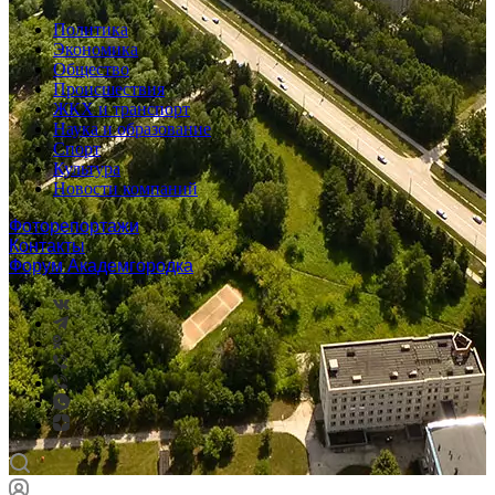
Политика
Экономика
Общество
Происшествия
ЖКХ и транспорт
Наука и образование
Спорт
Культура
Новости компаний
Фоторепортажи
Контакты
Форум Академгородка