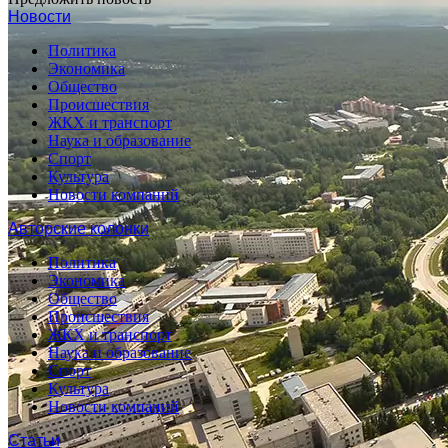
Новости
Политика
Экономика
Общество
Происшествия
ЖКХ и транспорт
Наука и образование
Спорт
Культура
Новости компаний
Авторские колонки
Политика
Экономика
Общество
Происшествия
ЖКХ и транспорт
Наука и образование
Спорт
Культура
Новости компаний
Статьи