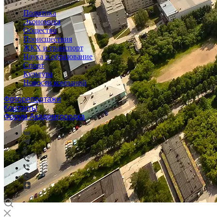
Политика
Экономика
Общество
Происшествия
ЖКХ и транспорт
Наука и образование
Спорт
Культура
Новости компаний
Фоторепортажи
Контакты
Форум Академгородка