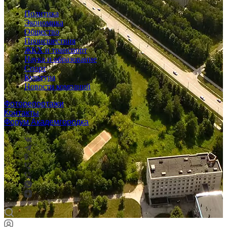
Политика
Экономика
Общество
Происшествия
ЖКХ и транспорт
Наука и образование
Спорт
Культура
Новости компаний
Фоторепортажи
Контакты
Форум Академгородка