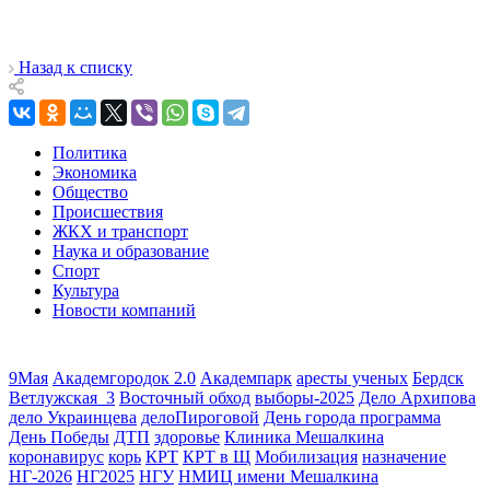
Назад к списку
Политика
Экономика
Общество
Происшествия
ЖКХ и транспорт
Наука и образование
Спорт
Культура
Новости компаний
9Мая
Академгородок 2.0
Академпарк
аресты ученых
Бердск
Ветлужская_3
Восточный обход
выборы-2025
Дело Архипова
дело Украинцева
делоПироговой
День города программа
День Победы
ДТП
здоровье
Клиника Мешалкина
коронавирус
корь
КРТ
КРТ в Щ
Мобилизация
назначение
НГ-2026
НГ2025
НГУ
НМИЦ имени Мешалкина