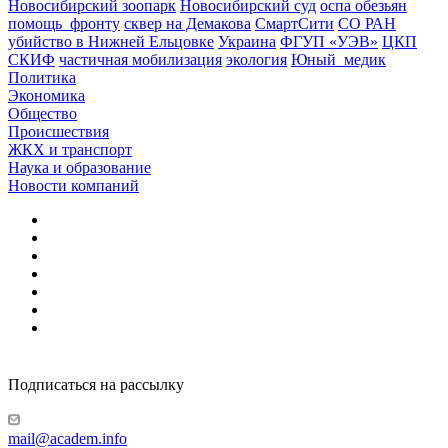
Новосибирский зоопарк
Новосибирский суд
оспа обезьян
помощь_фронту
сквер на Демакова
СмартСити
СО РАН
убийство в Нижней Ельцовке
Украина
ФГУП «УЭВ»
ЦКП
СКИФ
частичная мобилизация
экология
Юный_медик
Политика
Экономика
Общество
Происшествия
ЖКХ и транспорт
Наука и образование
Новости компаний
Подписаться на рассылку
mail@academ.info