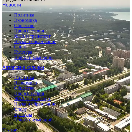
Новости
Политика
Экономика
Общество
Происшествия
ЖКХ и транспорт
Наука и образование
Спорт
Культура
Новости компаний
Авторские колонки
Политика
Экономика
Общество
Происшествия
ЖКХ и транспорт
Наука и образование
Спорт
Культура
Новости компаний
Статьи