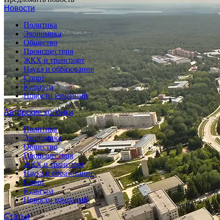
Новости
Политика
Экономика
Общество
Происшествия
ЖКХ и транспорт
Наука и образование
Спорт
Культура
Новости компаний
Авторские колонки
Политика
Экономика
Общество
Происшествия
ЖКХ и транспорт
Наука и образование
Спорт
Культура
Новости компаний
Статьи