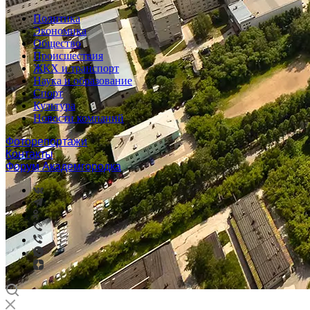
Политика
Экономика
Общество
Происшествия
ЖКХ и транспорт
Наука и образование
Спорт
Культура
Новости компаний
Фоторепортажи
Контакты
Форум Академгородка