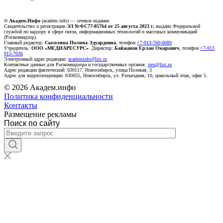
© Академ.Инфо
(academ.info) — сетевое издание.
Свидетельство о регистрации
ЭЛ №ФС77-85764 от 25 августа 2023 г.
выдано Федеральной
службой по надзору в сфере связи, информационных технологий и массовых коммуникаций
(Роскомнадзор).
Главный редактор:
Сысолина Полина Эдуардовна
, телефон
+7-913-760-0689
Учредитель:
ООО «МЕДИАРЕСУРС»
. Директор:
Байжанов Ерлан Омарович
, телефон
+7-913
915-7036
Электронный адрес редакции:
academinfo@list.ru
Контактные данные для Роскомнадзора и государственных органов:
irex@list.ru
Адрес редакции фактический: 630117, Новосибирск, улица Полевая, 3
Адрес для корреспонденции: 630055, Новосибирск, ул. Разъездная, 10, цокольный этаж, офис 5.
© 2026 Академ.инфо
Политика конфиденциальности
Контакты
Размещение рекламы
Поиск по сайту