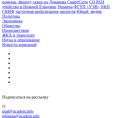
помощь_фронту
сквер на Демакова
СмартСити
СО РАН
убийство в Нижней Ельцовке
Украина
ФГУП «УЭВ»
ЦКП
СКИФ
частичная мобилизация
экология
Юный_медик
Политика
Экономика
Общество
Происшествия
ЖКХ и транспорт
Наука и образование
Новости компаний
Подписаться на рассылку
mail@academ.info
reklama@academ.info