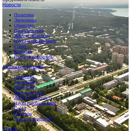
Новости
Политика
Экономика
Общество
Происшествия
ЖКХ и транспорт
Наука и образование
Спорт
Культура
Новости компаний
Авторские колонки
Политика
Экономика
Общество
Происшествия
ЖКХ и транспорт
Наука и образование
Спорт
Культура
Новости компаний
Статьи