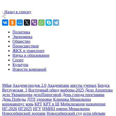
Назад к списку
Политика
Экономика
Общество
Происшествия
ЖКХ и транспорт
Наука и образование
Спорт
Культура
Новости компаний
9Мая
Академгородок 2.0
Академпарк
аресты ученых
Бердск
Ветлужская_3
Восточный обход
выборы-2025
Дело Архипова
дело Украинцева
делоПироговой
День города программа
День Победы
ДТП
здоровье
Клиника Мешалкина
коронавирус
корь
КРТ
КРТ в Щ
Мобилизация
назначение
НГ-2026
НГ2025
НГУ
НМИЦ имени Мешалкина
Новосибирский зоопарк
Новосибирский суд
оспа обезьян