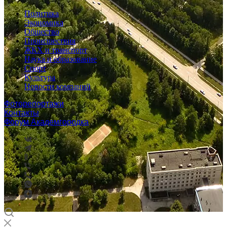
Политика
Экономика
Общество
Происшествия
ЖКХ и транспорт
Наука и образование
Спорт
Культура
Новости компаний
Фоторепортажи
Контакты
Форум Академгородка