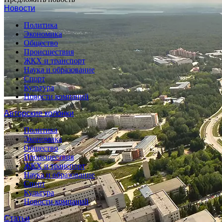
Новости
Политика
Экономика
Общество
Происшествия
ЖКХ и транспорт
Наука и образование
Спорт
Культура
Новости компаний
Авторские колонки
Политика
Экономика
Общество
Происшествия
ЖКХ и транспорт
Наука и образование
Спорт
Культура
Новости компаний
Статьи