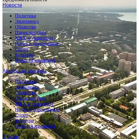
Новости
Политика
Экономика
Общество
Происшествия
ЖКХ и транспорт
Наука и образование
Спорт
Культура
Новости компаний
Авторские колонки
Политика
Экономика
Общество
Происшествия
ЖКХ и транспорт
Наука и образование
Спорт
Культура
Новости компаний
Статьи