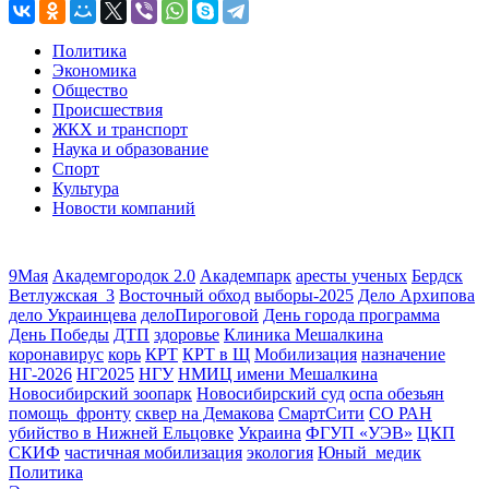
Политика
Экономика
Общество
Происшествия
ЖКХ и транспорт
Наука и образование
Спорт
Культура
Новости компаний
9Мая
Академгородок 2.0
Академпарк
аресты ученых
Бердск
Ветлужская_3
Восточный обход
выборы-2025
Дело Архипова
дело Украинцева
делоПироговой
День города программа
День Победы
ДТП
здоровье
Клиника Мешалкина
коронавирус
корь
КРТ
КРТ в Щ
Мобилизация
назначение
НГ-2026
НГ2025
НГУ
НМИЦ имени Мешалкина
Новосибирский зоопарк
Новосибирский суд
оспа обезьян
помощь_фронту
сквер на Демакова
СмартСити
СО РАН
убийство в Нижней Ельцовке
Украина
ФГУП «УЭВ»
ЦКП
СКИФ
частичная мобилизация
экология
Юный_медик
Политика