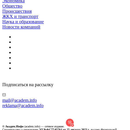
Экономика
Общество
Происшествия
ЖКХ и транспорт
Наука и образование
Новости компаний
Подписаться на рассылку
mail@academ.info
reklama@academ.info
© Академ.Инфо
(academ.info) — сетевое издание.
Свидетельство о регистрации
ЭЛ №ФС77-85764 от 25 августа 2023 г.
выдано Федеральной