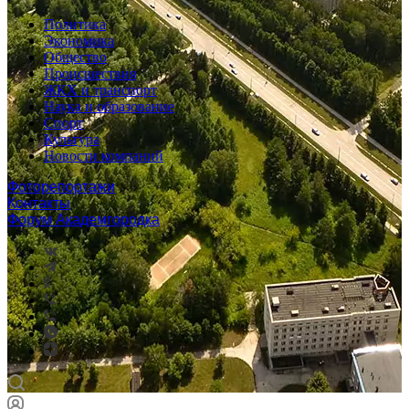
Политика
Экономика
Общество
Происшествия
ЖКХ и транспорт
Наука и образование
Спорт
Культура
Новости компаний
Фоторепортажи
Контакты
Форум Академгородка