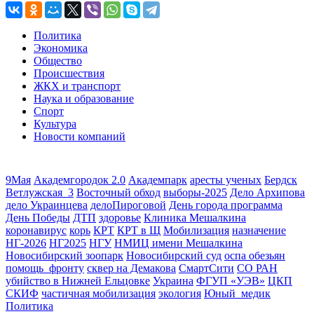
Политика
Экономика
Общество
Происшествия
ЖКХ и транспорт
Наука и образование
Спорт
Культура
Новости компаний
9Мая
Академгородок 2.0
Академпарк
аресты ученых
Бердск
Ветлужская_3
Восточный обход
выборы-2025
Дело Архипова
дело Украинцева
делоПироговой
День города программа
День Победы
ДТП
здоровье
Клиника Мешалкина
коронавирус
корь
КРТ
КРТ в Щ
Мобилизация
назначение
НГ-2026
НГ2025
НГУ
НМИЦ имени Мешалкина
Новосибирский зоопарк
Новосибирский суд
оспа обезьян
помощь_фронту
сквер на Демакова
СмартСити
СО РАН
убийство в Нижней Ельцовке
Украина
ФГУП «УЭВ»
ЦКП
СКИФ
частичная мобилизация
экология
Юный_медик
Политика