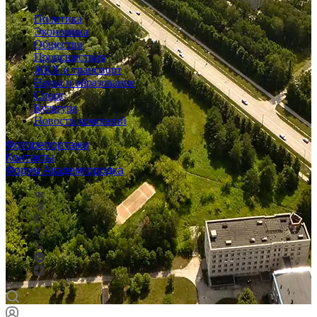
Политика
Экономика
Общество
Происшествия
ЖКХ и транспорт
Наука и образование
Спорт
Культура
Новости компаний
Фоторепортажи
Контакты
Форум Академгородка