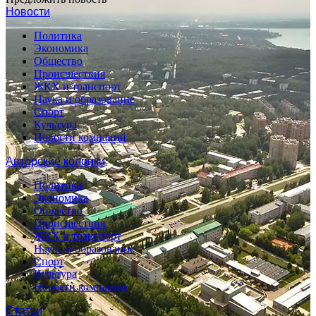
Новости
Политика
Экономика
Общество
Происшествия
ЖКХ и транспорт
Наука и образование
Спорт
Культура
Новости компаний
Авторские колонки
Политика
Экономика
Общество
Происшествия
ЖКХ и транспорт
Наука и образование
Спорт
Культура
Новости компаний
Статьи