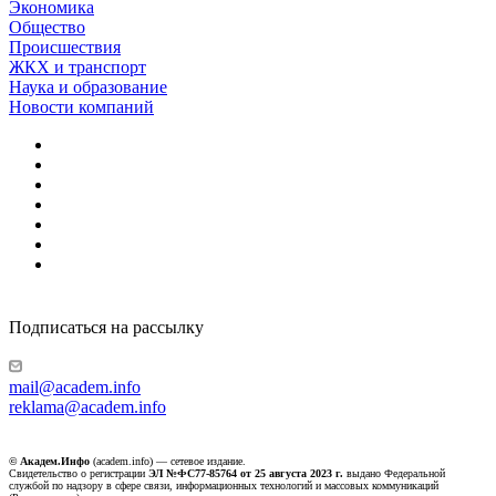
Экономика
Общество
Происшествия
ЖКХ и транспорт
Наука и образование
Новости компаний
Подписаться на рассылку
mail@academ.info
reklama@academ.info
© Академ.Инфо
(academ.info) — сетевое издание.
Свидетельство о регистрации
ЭЛ №ФС77-85764 от 25 августа 2023 г.
выдано Федеральной
службой по надзору в сфере связи, информационных технологий и массовых коммуникаций