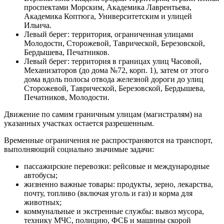
проспектами Морским, Академика Лаврентьева,
Академика Коптюга, Университетским и улицей
Ильича.
Левый берег: территория, ограниченная улицами
Молодости, Сторожевой, Таврической, Березовской,
Бердышева, Печатников.
Левый берег: территория в границах улиц Часовой,
Механизаторов (до дома №72, корп. 1), затем от этого
дома вдоль полосы отвода железной дороги до улиц
Сторожевой, Таврической, Березовской, Бердышева,
Печатников, Молодости.
Движение по самим граничным улицам (магистралям) на
указанных участках остается разрешенным.
Временные ограничения не распространяются на транспорт,
выполняющий социально значимые задачи:
пассажирские перевозки: рейсовые и международные
автобусы;
жизненно важные товары: продукты, зерно, лекарства,
почту, топливо (включая уголь и газ) и корма для
животных;
коммунальные и экстренные службы: вывоз мусора,
технику МЧС, полицию, ФСБ и машины скорой