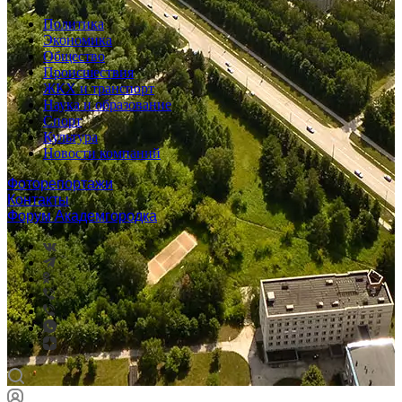
Политика
Экономика
Общество
Происшествия
ЖКХ и транспорт
Наука и образование
Спорт
Культура
Новости компаний
Фоторепортажи
Контакты
Форум Академгородка