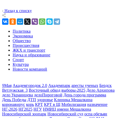
Назад к списку
Политика
Экономика
Общество
Происшествия
ЖКХ и транспорт
Наука и образование
Спорт
Культура
Новости компаний
9Мая
Академгородок 2.0
Академпарк
аресты ученых
Бердск
Ветлужская_3
Восточный обход
выборы-2025
Дело Архипова
дело Украинцева
делоПироговой
День города программа
День Победы
ДТП
здоровье
Клиника Мешалкина
коронавирус
корь
КРТ
КРТ в Щ
Мобилизация
назначение
НГ-2026
НГ2025
НГУ
НМИЦ имени Мешалкина
Новосибирский зоопарк
Новосибирский суд
оспа обезьян