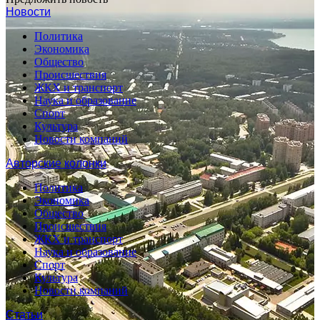
Новости
Политика
Экономика
Общество
Происшествия
ЖКХ и транспорт
Наука и образование
Спорт
Культура
Новости компаний
Авторские колонки
Политика
Экономика
Общество
Происшествия
ЖКХ и транспорт
Наука и образование
Спорт
Культура
Новости компаний
Статьи