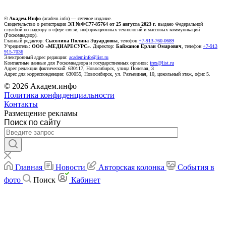
© Академ.Инфо
(academ.info) — сетевое издание.
Свидетельство о регистрации
ЭЛ №ФС77-85764 от 25 августа 2023 г.
выдано Федеральной
службой по надзору в сфере связи, информационных технологий и массовых коммуникаций
(Роскомнадзор).
Главный редактор:
Сысолина Полина Эдуардовна
, телефон
+7-913-760-0689
Учредитель:
ООО «МЕДИАРЕСУРС»
. Директор:
Байжанов Ерлан Омарович
, телефон
+7-913
915-7036
Электронный адрес редакции:
academinfo@list.ru
Контактные данные для Роскомнадзора и государственных органов:
irex@list.ru
Адрес редакции фактический: 630117, Новосибирск, улица Полевая, 3
Адрес для корреспонденции: 630055, Новосибирск, ул. Разъездная, 10, цокольный этаж, офис 5.
© 2026 Академ.инфо
Политика конфиденциальности
Контакты
Размещение рекламы
Поиск по сайту
Главная
Новости
Авторская колонка
События в
фото
Поиск
Кабинет