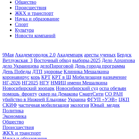
Общество
Происшествия
ЖКХ и транспорт
Наука и образование
Спорт
Культура
Новости компаний
9Мая
Академгородок 2.0
Академпарк
аресты ученых
Бердск
Ветлужская_3
Восточный обход
выборы-2025
Дело Архипова
дело Украинцева
делоПироговой
День города программа
День Победы
ДТП
здоровье
Клиника Мешалкина
коронавирус
корь
КРТ
КРТ в Щ
Мобилизация
назначение
НГ-2026
НГ2025
НГУ
НМИЦ имени Мешалкина
Новосибирский зоопарк
Новосибирский суд
оспа обезьян
помощь_фронту
сквер на Демакова
СмартСити
СО РАН
убийство в Нижней Ельцовке
Украина
ФГУП «УЭВ»
ЦКП
СКИФ
частичная мобилизация
экология
Юный_медик
Политика
Экономика
Общество
Происшествия
ЖКХ и транспорт
Наука и образование