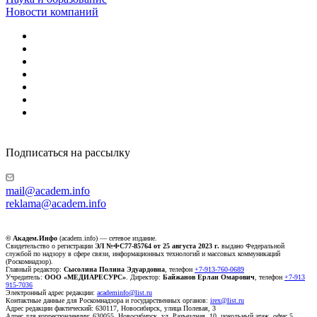
Новости компаний
Подписаться на рассылку
mail@academ.info
reklama@academ.info
© Академ.Инфо
(academ.info) — сетевое издание.
Свидетельство о регистрации
ЭЛ №ФС77-85764 от 25 августа 2023 г.
выдано Федеральной
службой по надзору в сфере связи, информационных технологий и массовых коммуникаций
(Роскомнадзор).
Главный редактор:
Сысолина Полина Эдуардовна
, телефон
+7-913-760-0689
Учредитель:
ООО «МЕДИАРЕСУРС»
. Директор:
Байжанов Ерлан Омарович
, телефон
+7-913
915-7036
Электронный адрес редакции:
academinfo@list.ru
Контактные данные для Роскомнадзора и государственных органов:
irex@list.ru
Адрес редакции фактический: 630117, Новосибирск, улица Полевая, 3
Адрес для корреспонденции: 630055, Новосибирск, ул. Разъездная, 10, цокольный этаж, офис 5.