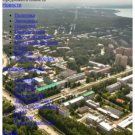
Новости
Политика
Экономика
Общество
Происшествия
ЖКХ и транспорт
Наука и образование
Спорт
Культура
Новости компаний
Авторские колонки
Политика
Экономика
Общество
Происшествия
ЖКХ и транспорт
Наука и образование
Спорт
Культура
Новости компаний
Статьи