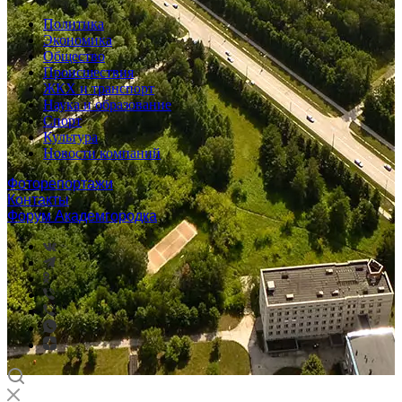
Политика
Экономика
Общество
Происшествия
ЖКХ и транспорт
Наука и образование
Спорт
Культура
Новости компаний
Фоторепортажи
Контакты
Форум Академгородка