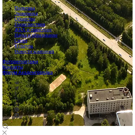
Политика
Экономика
Общество
Происшествия
ЖКХ и транспорт
Наука и образование
Спорт
Культура
Новости компаний
Фоторепортажи
Контакты
Форум Академгородка