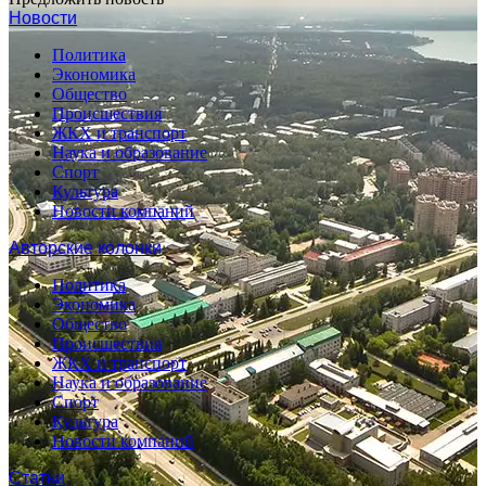
Новости
Политика
Экономика
Общество
Происшествия
ЖКХ и транспорт
Наука и образование
Спорт
Культура
Новости компаний
Авторские колонки
Политика
Экономика
Общество
Происшествия
ЖКХ и транспорт
Наука и образование
Спорт
Культура
Новости компаний
Статьи