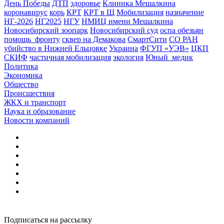
День Победы
ДТП
здоровье
Клиника Мешалкина
коронавирус
корь
КРТ
КРТ в Щ
Мобилизация
назначение
НГ-2026
НГ2025
НГУ
НМИЦ имени Мешалкина
Новосибирский зоопарк
Новосибирский суд
оспа обезьян
помощь_фронту
сквер на Демакова
СмартСити
СО РАН
убийство в Нижней Ельцовке
Украина
ФГУП «УЭВ»
ЦКП
СКИФ
частичная мобилизация
экология
Юный_медик
Политика
Экономика
Общество
Происшествия
ЖКХ и транспорт
Наука и образование
Новости компаний
Подписаться на рассылку