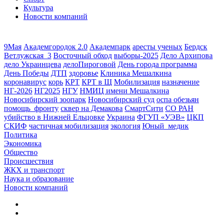
Культура
Новости компаний
9Мая
Академгородок 2.0
Академпарк
аресты ученых
Бердск
Ветлужская_3
Восточный обход
выборы-2025
Дело Архипова
дело Украинцева
делоПироговой
День города программа
День Победы
ДТП
здоровье
Клиника Мешалкина
коронавирус
корь
КРТ
КРТ в Щ
Мобилизация
назначение
НГ-2026
НГ2025
НГУ
НМИЦ имени Мешалкина
Новосибирский зоопарк
Новосибирский суд
оспа обезьян
помощь_фронту
сквер на Демакова
СмартСити
СО РАН
убийство в Нижней Ельцовке
Украина
ФГУП «УЭВ»
ЦКП
СКИФ
частичная мобилизация
экология
Юный_медик
Политика
Экономика
Общество
Происшествия
ЖКХ и транспорт
Наука и образование
Новости компаний