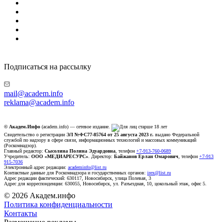
Подписаться на рассылку
mail@academ.info
reklama@academ.info
© Академ.Инфо
(academ.info) — сетевое издание.
Свидетельство о регистрации
ЭЛ №ФС77-85764 от 25 августа 2023 г.
выдано Федеральной
службой по надзору в сфере связи, информационных технологий и массовых коммуникаций
(Роскомнадзор).
Главный редактор:
Сысолина Полина Эдуардовна
, телефон
+7-913-760-0689
Учредитель:
ООО «МЕДИАРЕСУРС»
. Директор:
Байжанов Ерлан Омарович
, телефон
+7-913
915-7036
Электронный адрес редакции:
academinfo@list.ru
Контактные данные для Роскомнадзора и государственных органов:
irex@list.ru
Адрес редакции фактический: 630117, Новосибирск, улица Полевая, 3
Адрес для корреспонденции: 630055, Новосибирск, ул. Разъездная, 10, цокольный этаж, офис 5.
© 2026 Академ.инфо
Политика конфиденциальности
Контакты