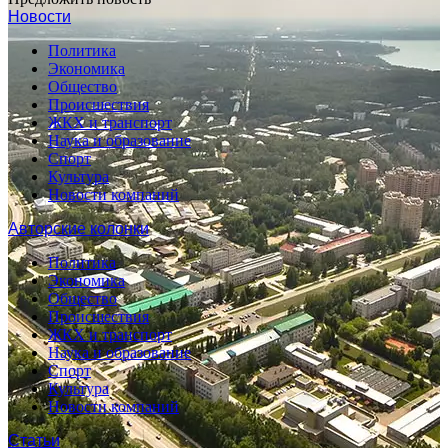
Новости
Политика
Экономика
Общество
Происшествия
ЖКХ и транспорт
Наука и образование
Спорт
Культура
Новости компаний
Авторские колонки
Политика
Экономика
Общество
Происшествия
ЖКХ и транспорт
Наука и образование
Спорт
Культура
Новости компаний
Статьи