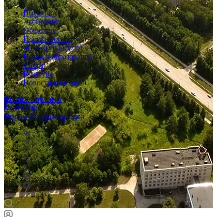
Политика
Экономика
Общество
Происшествия
ЖКХ и транспорт
Наука и образование
Спорт
Культура
Новости компаний
Фоторепортажи
Контакты
Форум Академгородка