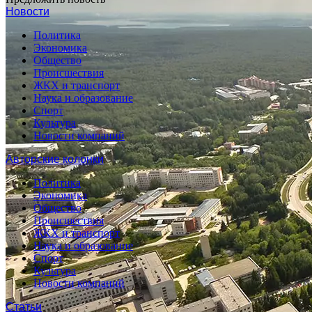
Новости
Политика
Экономика
Общество
Происшествия
ЖКХ и транспорт
Наука и образование
Спорт
Культура
Новости компаний
Авторские колонки
Политика
Экономика
Общество
Происшествия
ЖКХ и транспорт
Наука и образование
Спорт
Культура
Новости компаний
Статьи