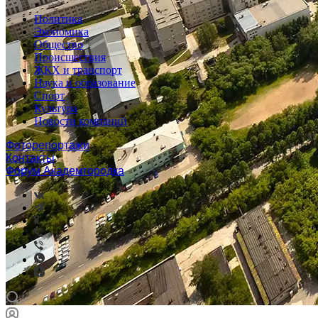
Политика
Экономика
Общество
Происшествия
ЖКХ и транспорт
Наука и образование
Спорт
Культура
Новости компаний
Фоторепортажи
Контакты
Форум Академгородка