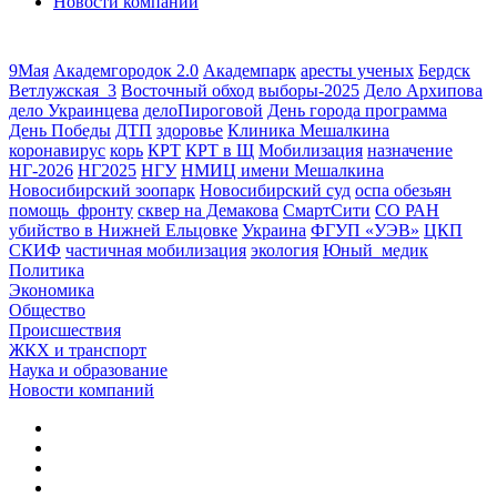
Новости компаний
9Мая
Академгородок 2.0
Академпарк
аресты ученых
Бердск
Ветлужская_3
Восточный обход
выборы-2025
Дело Архипова
дело Украинцева
делоПироговой
День города программа
День Победы
ДТП
здоровье
Клиника Мешалкина
коронавирус
корь
КРТ
КРТ в Щ
Мобилизация
назначение
НГ-2026
НГ2025
НГУ
НМИЦ имени Мешалкина
Новосибирский зоопарк
Новосибирский суд
оспа обезьян
помощь_фронту
сквер на Демакова
СмартСити
СО РАН
убийство в Нижней Ельцовке
Украина
ФГУП «УЭВ»
ЦКП
СКИФ
частичная мобилизация
экология
Юный_медик
Политика
Экономика
Общество
Происшествия
ЖКХ и транспорт
Наука и образование
Новости компаний