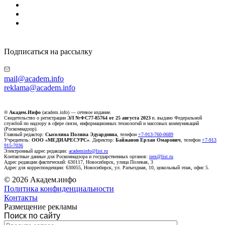
Подписаться на рассылку
mail@academ.info
reklama@academ.info
© Академ.Инфо
(academ.info) — сетевое издание.
Свидетельство о регистрации
ЭЛ №ФС77-85764 от 25 августа 2023 г.
выдано Федеральной
службой по надзору в сфере связи, информационных технологий и массовых коммуникаций
(Роскомнадзор).
Главный редактор:
Сысолина Полина Эдуардовна
, телефон
+7-913-760-0689
Учредитель:
ООО «МЕДИАРЕСУРС»
. Директор:
Байжанов Ерлан Омарович
, телефон
+7-913
915-7036
Электронный адрес редакции:
academinfo@list.ru
Контактные данные для Роскомнадзора и государственных органов:
irex@list.ru
Адрес редакции фактический: 630117, Новосибирск, улица Полевая, 3
Адрес для корреспонденции: 630055, Новосибирск, ул. Разъездная, 10, цокольный этаж, офис 5.
© 2026 Академ.инфо
Политика конфиденциальности
Контакты
Размещение рекламы
Поиск по сайту