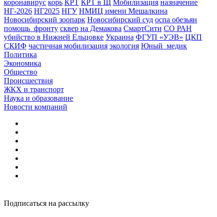
коронавирус
корь
КРТ
КРТ в Щ
Мобилизация
назначение
НГ-2026
НГ2025
НГУ
НМИЦ имени Мешалкина
Новосибирский зоопарк
Новосибирский суд
оспа обезьян
помощь_фронту
сквер на Демакова
СмартСити
СО РАН
убийство в Нижней Ельцовке
Украина
ФГУП «УЭВ»
ЦКП
СКИФ
частичная мобилизация
экология
Юный_медик
Политика
Экономика
Общество
Происшествия
ЖКХ и транспорт
Наука и образование
Новости компаний
Подписаться на рассылку