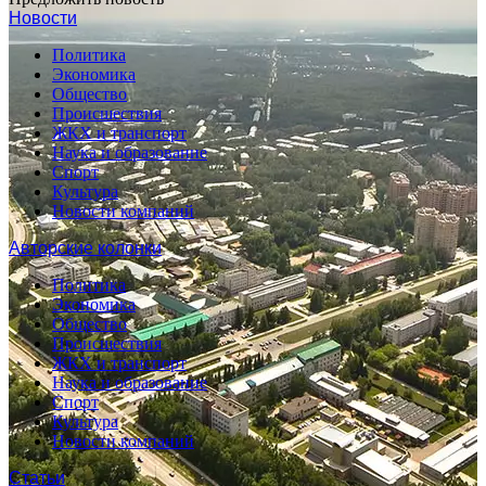
Новости
Политика
Экономика
Общество
Происшествия
ЖКХ и транспорт
Наука и образование
Спорт
Культура
Новости компаний
Авторские колонки
Политика
Экономика
Общество
Происшествия
ЖКХ и транспорт
Наука и образование
Спорт
Культура
Новости компаний
Статьи