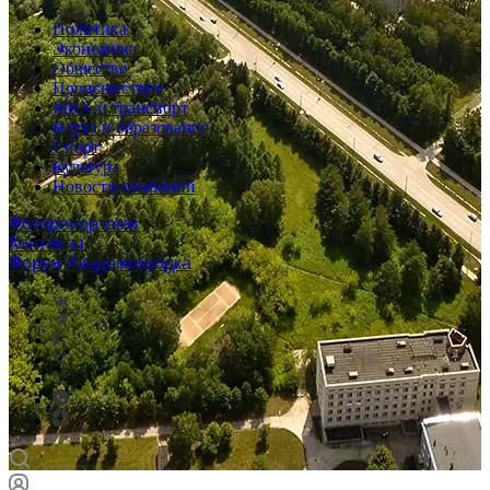
Политика
Экономика
Общество
Происшествия
ЖКХ и транспорт
Наука и образование
Спорт
Культура
Новости компаний
Фоторепортажи
Контакты
Форум Академгородка