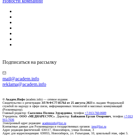
Новости компаний
Подписаться на рассылку
mail@academ.info
reklama@academ.info
© Академ.Инфо
(academ.info) — сетевое издание.
Свидетельство о регистрации
ЭЛ №ФС77-85764 от 25 августа 2023 г.
выдано Федеральной
службой по надзору в сфере связи, информационных технологий и массовых коммуникаций
(Роскомнадзор).
Главный редактор:
Сысолина Полина Эдуардовна
, телефон
+7-913-760-0689
Учредитель:
ООО «МЕДИАРЕСУРС»
. Директор:
Байжанов Ерлан Омарович
, телефон
+7-913
915-7036
Электронный адрес редакции:
academinfo@list.ru
Контактные данные для Роскомнадзора и государственных органов:
irex@list.ru
Адрес редакции фактический: 630117, Новосибирск, улица Полевая, 3
Адрес для корреспонденции: 630055, Новосибирск, ул. Разъездная, 10, цокольный этаж, офис 5.