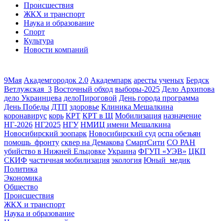
Происшествия
ЖКХ и транспорт
Наука и образование
Спорт
Культура
Новости компаний
9Мая
Академгородок 2.0
Академпарк
аресты ученых
Бердск
Ветлужская_3
Восточный обход
выборы-2025
Дело Архипова
дело Украинцева
делоПироговой
День города программа
День Победы
ДТП
здоровье
Клиника Мешалкина
коронавирус
корь
КРТ
КРТ в Щ
Мобилизация
назначение
НГ-2026
НГ2025
НГУ
НМИЦ имени Мешалкина
Новосибирский зоопарк
Новосибирский суд
оспа обезьян
помощь_фронту
сквер на Демакова
СмартСити
СО РАН
убийство в Нижней Ельцовке
Украина
ФГУП «УЭВ»
ЦКП
СКИФ
частичная мобилизация
экология
Юный_медик
Политика
Экономика
Общество
Происшествия
ЖКХ и транспорт
Наука и образование