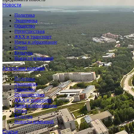
Новости
Политика
Экономика
Общество
Происшествия
ЖКХ и транспорт
Наука и образование
Спорт
Культура
Новости компаний
Авторские колонки
Политика
Экономика
Общество
Происшествия
ЖКХ и транспорт
Наука и образование
Спорт
Культура
Новости компаний
Статьи