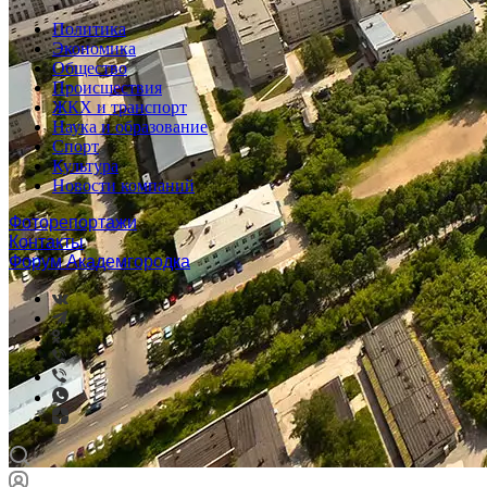
Политика
Экономика
Общество
Происшествия
ЖКХ и транспорт
Наука и образование
Спорт
Культура
Новости компаний
Фоторепортажи
Контакты
Форум Академгородка