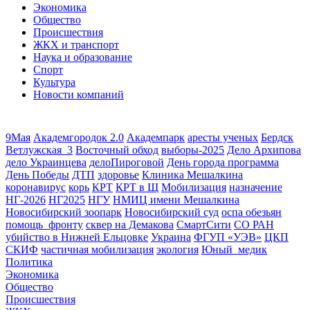
Экономика
Общество
Происшествия
ЖКХ и транспорт
Наука и образование
Спорт
Культура
Новости компаний
9Мая
Академгородок 2.0
Академпарк
аресты ученых
Бердск
Ветлужская_3
Восточный обход
выборы-2025
Дело Архипова
дело Украинцева
делоПироговой
День города программа
День Победы
ДТП
здоровье
Клиника Мешалкина
коронавирус
корь
КРТ
КРТ в Щ
Мобилизация
назначение
НГ-2026
НГ2025
НГУ
НМИЦ имени Мешалкина
Новосибирский зоопарк
Новосибирский суд
оспа обезьян
помощь_фронту
сквер на Демакова
СмартСити
СО РАН
убийство в Нижней Ельцовке
Украина
ФГУП «УЭВ»
ЦКП
СКИФ
частичная мобилизация
экология
Юный_медик
Политика
Экономика
Общество
Происшествия