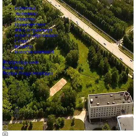
Политика
Экономика
Общество
Происшествия
ЖКХ и транспорт
Наука и образование
Спорт
Культура
Новости компаний
Фоторепортажи
Контакты
Форум Академгородка