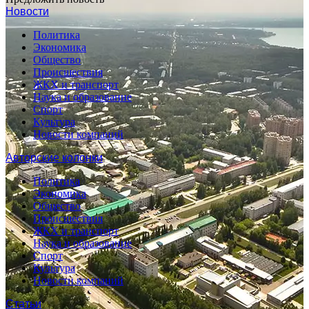
Новости
Политика
Экономика
Общество
Происшествия
ЖКХ и транспорт
Наука и образование
Спорт
Культура
Новости компаний
Авторские колонки
Политика
Экономика
Общество
Происшествия
ЖКХ и транспорт
Наука и образование
Спорт
Культура
Новости компаний
Статьи