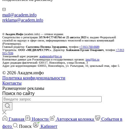
mail@academ.info
reklama@academ.info
© Академ.Инфо
(academ.info) — сетевое издание.
Свидетельство о регистрации
ЭЛ №ФС77-85764 от 25 августа 2023 г.
выдано Федеральной
службой по надзору в сфере связи, информационных технологий и массовых коммуникаций
(Роскомнадзор).
Главный редактор:
Сысолина Полина Эдуардовна
, телефон
+7-913-760-0689
Учредитель:
ООО «МЕДИАРЕСУРС»
. Директор:
Байжанов Ерлан Омарович
, телефон
+7-913
915-7036
Электронный адрес редакции:
academinfo@list.ru
Контактные данные для Роскомнадзора и государственных органов:
irex@list.ru
Адрес редакции фактический: 630117, Новосибирск, улица Полевая, 3
Адрес для корреспонденции: 630055, Новосибирск, ул. Разъездная, 10, цокольный этаж, офис 5.
© 2026 Академ.инфо
Политика конфиденциальности
Контакты
Размещение рекламы
Поиск по сайту
Главная
Новости
Авторская колонка
События в
фото
Поиск
Кабинет