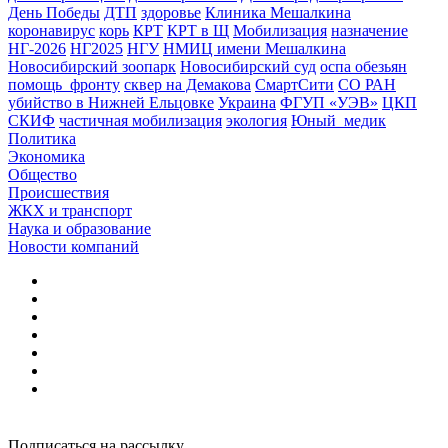
День Победы
ДТП
здоровье
Клиника Мешалкина
коронавирус
корь
КРТ
КРТ в Щ
Мобилизация
назначение
НГ-2026
НГ2025
НГУ
НМИЦ имени Мешалкина
Новосибирский зоопарк
Новосибирский суд
оспа обезьян
помощь_фронту
сквер на Демакова
СмартСити
СО РАН
убийство в Нижней Ельцовке
Украина
ФГУП «УЭВ»
ЦКП
СКИФ
частичная мобилизация
экология
Юный_медик
Политика
Экономика
Общество
Происшествия
ЖКХ и транспорт
Наука и образование
Новости компаний
Подписаться на рассылку