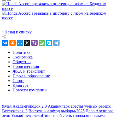
Назад к списку
Политика
Экономика
Общество
Происшествия
ЖКХ и транспорт
Наука и образование
Спорт
Культура
Новости компаний
9Мая
Академгородок 2.0
Академпарк
аресты ученых
Бердск
Ветлужская_3
Восточный обход
выборы-2025
Дело Архипова
дело Украинцева
делоПироговой
День города программа