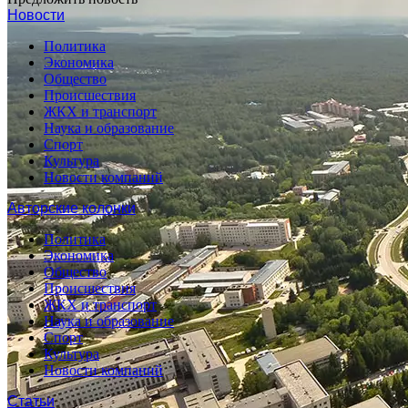
Новости
Политика
Экономика
Общество
Происшествия
ЖКХ и транспорт
Наука и образование
Спорт
Культура
Новости компаний
Авторские колонки
Политика
Экономика
Общество
Происшествия
ЖКХ и транспорт
Наука и образование
Спорт
Культура
Новости компаний
Статьи