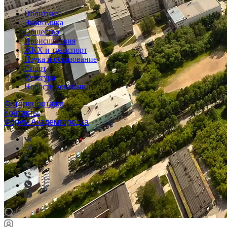
Политика
Экономика
Общество
Происшествия
ЖКХ и транспорт
Наука и образование
Спорт
Культура
Новости компаний
Фоторепортажи
Контакты
Форум Академгородка