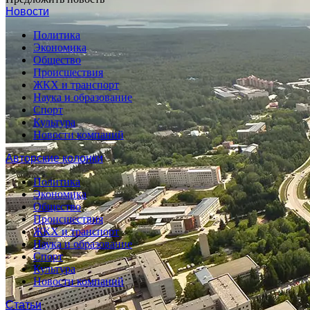
Новости
Политика
Экономика
Общество
Происшествия
ЖКХ и транспорт
Наука и образование
Спорт
Культура
Новости компаний
Авторские колонки
Политика
Экономика
Общество
Происшествия
ЖКХ и транспорт
Наука и образование
Спорт
Культура
Новости компаний
Статьи