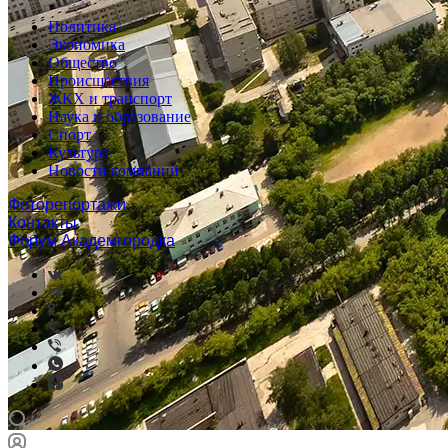
Политика
Экономика
Общество
Происшествия
ЖКХ и транспорт
Наука и образование
Спорт
Культура
Новости компаний
Фоторепортажи
Контакты
Форум Академгородка