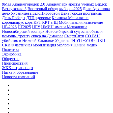
9Мая
Академгородок 2.0
Академпарк
аресты ученых
Бердск
Ветлужская_3
Восточный обход
выборы-2025
Дело Архипова
дело Украинцева
делоПироговой
День города программа
День Победы
ДТП
здоровье
Клиника Мешалкина
коронавирус
корь
КРТ
КРТ в Щ
Мобилизация
назначение
НГ-2026
НГ2025
НГУ
НМИЦ имени Мешалкина
Новосибирский зоопарк
Новосибирский суд
оспа обезьян
помощь_фронту
сквер на Демакова
СмартСити
СО РАН
убийство в Нижней Ельцовке
Украина
ФГУП «УЭВ»
ЦКП
СКИФ
частичная мобилизация
экология
Юный_медик
Политика
Экономика
Общество
Происшествия
ЖКХ и транспорт
Наука и образование
Новости компаний