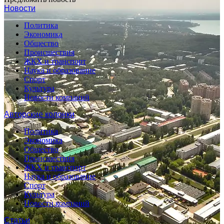
Новости
Политика
Экономика
Общество
Происшествия
ЖКХ и транспорт
Наука и образование
Спорт
Культура
Новости компаний
Авторские колонки
Политика
Экономика
Общество
Происшествия
ЖКХ и транспорт
Наука и образование
Спорт
Культура
Новости компаний
Статьи