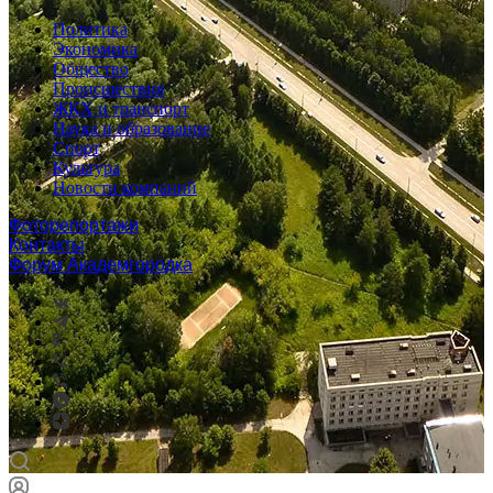
Политика
Экономика
Общество
Происшествия
ЖКХ и транспорт
Наука и образование
Спорт
Культура
Новости компаний
Фоторепортажи
Контакты
Форум Академгородка