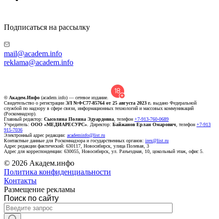
Подписаться на рассылку
mail@academ.info
reklama@academ.info
© Академ.Инфо
(academ.info) — сетевое издание.
Свидетельство о регистрации
ЭЛ №ФС77-85764 от 25 августа 2023 г.
выдано Федеральной
службой по надзору в сфере связи, информационных технологий и массовых коммуникаций
(Роскомнадзор).
Главный редактор:
Сысолина Полина Эдуардовна
, телефон
+7-913-760-0689
Учредитель:
ООО «МЕДИАРЕСУРС»
. Директор:
Байжанов Ерлан Омарович
, телефон
+7-913
915-7036
Электронный адрес редакции:
academinfo@list.ru
Контактные данные для Роскомнадзора и государственных органов:
irex@list.ru
Адрес редакции фактический: 630117, Новосибирск, улица Полевая, 3
Адрес для корреспонденции: 630055, Новосибирск, ул. Разъездная, 10, цокольный этаж, офис 5.
© 2026 Академ.инфо
Политика конфиденциальности
Контакты
Размещение рекламы
Поиск по сайту