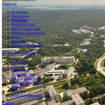
Новости
Политика
Экономика
Общество
Происшествия
ЖКХ и транспорт
Наука и образование
Спорт
Культура
Новости компаний
Авторские колонки
Политика
Экономика
Общество
Происшествия
ЖКХ и транспорт
Наука и образование
Спорт
Культура
Новости компаний
Статьи