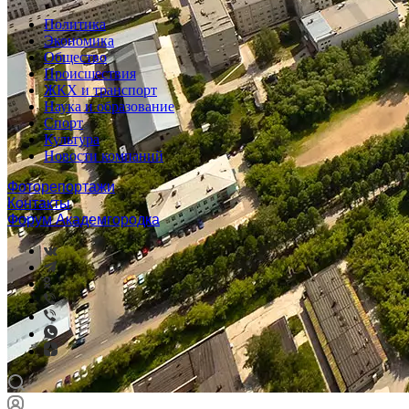
Политика
Экономика
Общество
Происшествия
ЖКХ и транспорт
Наука и образование
Спорт
Культура
Новости компаний
Фоторепортажи
Контакты
Форум Академгородка