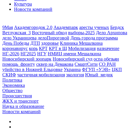
Культура
Новости компаний
9Мая
Академгородок 2.0
Академпарк
аресты ученых
Бердск
Ветлужская_3
Восточный обход
выборы-2025
Дело Архипова
дело Украинцева
делоПироговой
День города программа
День Победы
ДТП
здоровье
Клиника Мешалкина
коронавирус
корь
КРТ
КРТ в Щ
Мобилизация
назначение
НГ-2026
НГ2025
НГУ
НМИЦ имени Мешалкина
Новосибирский зоопарк
Новосибирский суд
оспа обезьян
помощь_фронту
сквер на Демакова
СмартСити
СО РАН
убийство в Нижней Ельцовке
Украина
ФГУП «УЭВ»
ЦКП
СКИФ
частичная мобилизация
экология
Юный_медик
Политика
Экономика
Общество
Происшествия
ЖКХ и транспорт
Наука и образование
Новости компаний