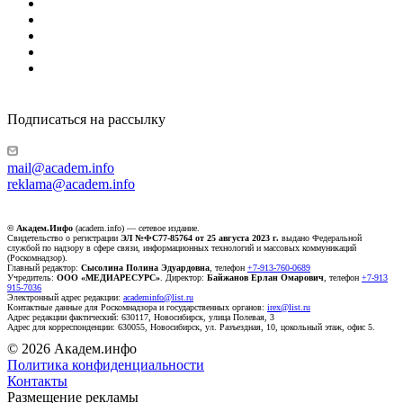
Подписаться на рассылку
mail@academ.info
reklama@academ.info
© Академ.Инфо
(academ.info) — сетевое издание.
Свидетельство о регистрации
ЭЛ №ФС77-85764 от 25 августа 2023 г.
выдано Федеральной
службой по надзору в сфере связи, информационных технологий и массовых коммуникаций
(Роскомнадзор).
Главный редактор:
Сысолина Полина Эдуардовна
, телефон
+7-913-760-0689
Учредитель:
ООО «МЕДИАРЕСУРС»
. Директор:
Байжанов Ерлан Омарович
, телефон
+7-913
915-7036
Электронный адрес редакции:
academinfo@list.ru
Контактные данные для Роскомнадзора и государственных органов:
irex@list.ru
Адрес редакции фактический: 630117, Новосибирск, улица Полевая, 3
Адрес для корреспонденции: 630055, Новосибирск, ул. Разъездная, 10, цокольный этаж, офис 5.
© 2026 Академ.инфо
Политика конфиденциальности
Контакты
Размещение рекламы