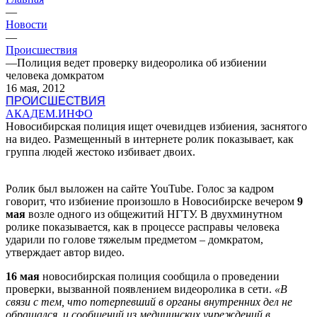
—
Новости
—
Происшествия
—
Полиция ведет проверку видеоролика об избиении
человека домкратом
16 мая, 2012
ПРОИСШЕСТВИЯ
АКАДЕМ.ИНФО
Новосибирская полиция ищет очевидцев избиения, заснятого
на видео. Размещенный в интернете ролик показывает, как
группа людей жестоко избивает двоих.
Ролик был выложен на сайте YouTube. Голос за кадром
говорит, что избиение произошло в Новосибирске вечером
9
мая
возле одного из общежитий НГТУ. В двухминутном
ролике показывается, как в процессе расправы человека
ударили по голове тяжелым предметом – домкратом,
утверждает автор видео.
16 мая
новосибирская полиция сообщила о проведении
проверки, вызванной появлением видеоролика в сети.
«В
связи с тем, что потерпевший в органы внутренних дел не
обращался, и сообщений из медицинских учреждений в