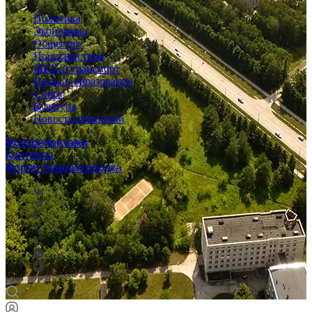
Политика
Экономика
Общество
Происшествия
ЖКХ и транспорт
Наука и образование
Спорт
Культура
Новости компаний
Фоторепортажи
Контакты
Форум Академгородка