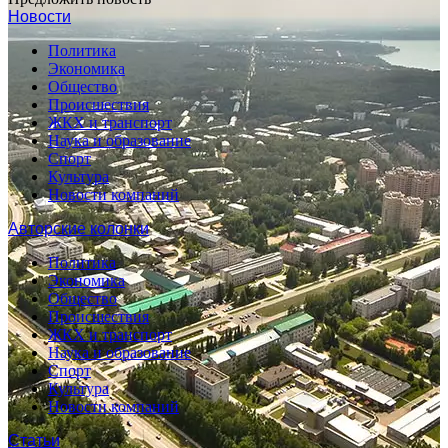
Новости
Политика
Экономика
Общество
Происшествия
ЖКХ и транспорт
Наука и образование
Спорт
Культура
Новости компаний
Авторские колонки
Политика
Экономика
Общество
Происшествия
ЖКХ и транспорт
Наука и образование
Спорт
Культура
Новости компаний
Статьи