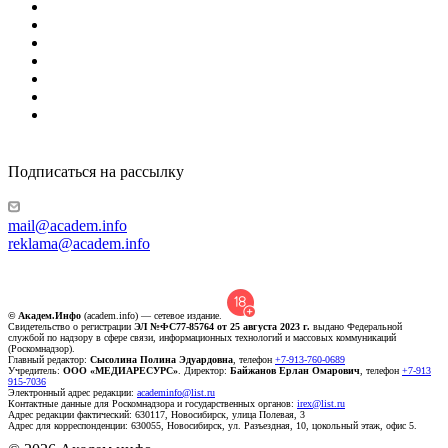
Подписаться на рассылку
mail@academ.info
reklama@academ.info
© Академ.Инфо
(academ.info) — сетевое издание.
Свидетельство о регистрации
ЭЛ №ФС77-85764 от 25 августа 2023 г.
выдано Федеральной
службой по надзору в сфере связи, информационных технологий и массовых коммуникаций
(Роскомнадзор).
Главный редактор:
Сысолина Полина Эдуардовна
, телефон
+7-913-760-0689
Учредитель:
ООО «МЕДИАРЕСУРС»
. Директор:
Байжанов Ерлан Омарович
, телефон
+7-913
915-7036
Электронный адрес редакции:
academinfo@list.ru
Контактные данные для Роскомнадзора и государственных органов:
irex@list.ru
Адрес редакции фактический: 630117, Новосибирск, улица Полевая, 3
Адрес для корреспонденции: 630055, Новосибирск, ул. Разъездная, 10, цокольный этаж, офис 5.