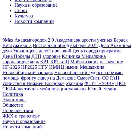
Наука и образование
Спорт
Культура
Новости компаний
9Мая
Академгородок 2.0
Академпарк
аресты ученых
Бердск
Ветлужская_3
Восточный обход
выборы-2025
Дело Архипова
дело Украинцева
делоПироговой
День города программа
День Победы
ДТП
здоровье
Клиника Мешалкина
коронавирус
корь
КРТ
КРТ в Щ
Мобилизация
назначение
НГ-2026
НГ2025
НГУ
НМИЦ имени Мешалкина
Новосибирский зоопарк
Новосибирский суд
оспа обезьян
помощь_фронту
сквер на Демакова
СмартСити
СО РАН
убийство в Нижней Ельцовке
Украина
ФГУП «УЭВ»
ЦКП
СКИФ
частичная мобилизация
экология
Юный_медик
Политика
Экономика
Общество
Происшествия
ЖКХ и транспорт
Наука и образование
Новости компаний