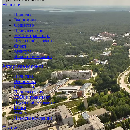
Новости
Политика
Экономика
Общество
Происшествия
ЖКХ и транспорт
Наука и образование
Спорт
Культура
Новости компаний
Авторские колонки
Политика
Экономика
Общество
Происшествия
ЖКХ и транспорт
Наука и образование
Спорт
Культура
Новости компаний
Статьи