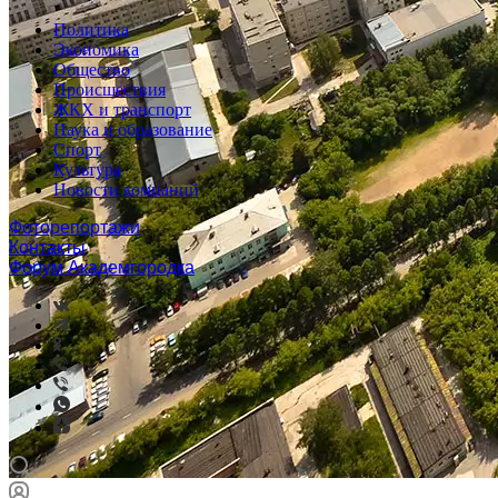
Политика
Экономика
Общество
Происшествия
ЖКХ и транспорт
Наука и образование
Спорт
Культура
Новости компаний
Фоторепортажи
Контакты
Форум Академгородка