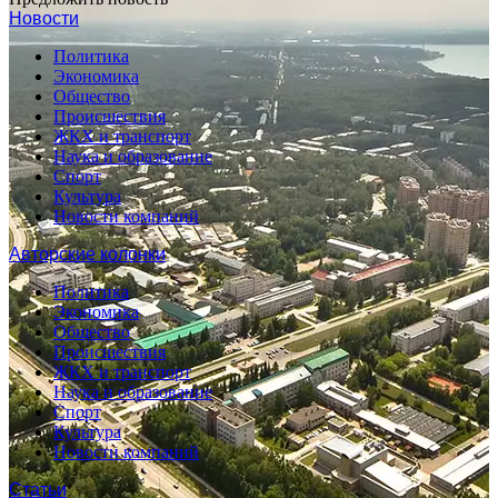
Новости
Политика
Экономика
Общество
Происшествия
ЖКХ и транспорт
Наука и образование
Спорт
Культура
Новости компаний
Авторские колонки
Политика
Экономика
Общество
Происшествия
ЖКХ и транспорт
Наука и образование
Спорт
Культура
Новости компаний
Статьи