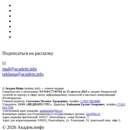
Подписаться на рассылку
mail@academ.info
reklama@academ.info
© Академ.Инфо
(academ.info) — сетевое издание.
Свидетельство о регистрации
ЭЛ №ФС77-85764 от 25 августа 2023 г.
выдано Федеральной
службой по надзору в сфере связи, информационных технологий и массовых коммуникаций
(Роскомнадзор).
Главный редактор:
Сысолина Полина Эдуардовна
, телефон
+7-913-760-0689
Учредитель:
ООО «МЕДИАРЕСУРС»
. Директор:
Байжанов Ерлан Омарович
, телефон
+7-913
915-7036
Электронный адрес редакции:
academinfo@list.ru
Контактные данные для Роскомнадзора и государственных органов:
irex@list.ru
Адрес редакции фактический: 630117, Новосибирск, улица Полевая, 3
Адрес для корреспонденции: 630055, Новосибирск, ул. Разъездная, 10, цокольный этаж, офис 5.
© 2026 Академ.инфо