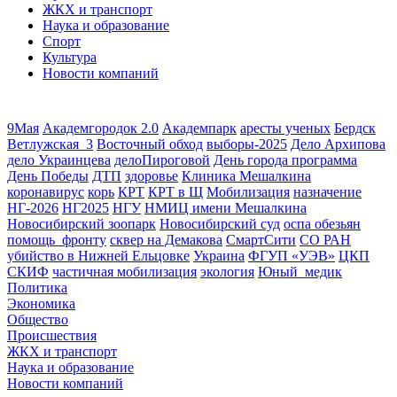
ЖКХ и транспорт
Наука и образование
Спорт
Культура
Новости компаний
9Мая
Академгородок 2.0
Академпарк
аресты ученых
Бердск
Ветлужская_3
Восточный обход
выборы-2025
Дело Архипова
дело Украинцева
делоПироговой
День города программа
День Победы
ДТП
здоровье
Клиника Мешалкина
коронавирус
корь
КРТ
КРТ в Щ
Мобилизация
назначение
НГ-2026
НГ2025
НГУ
НМИЦ имени Мешалкина
Новосибирский зоопарк
Новосибирский суд
оспа обезьян
помощь_фронту
сквер на Демакова
СмартСити
СО РАН
убийство в Нижней Ельцовке
Украина
ФГУП «УЭВ»
ЦКП
СКИФ
частичная мобилизация
экология
Юный_медик
Политика
Экономика
Общество
Происшествия
ЖКХ и транспорт
Наука и образование
Новости компаний