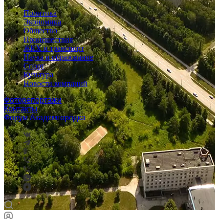
Политика
Экономика
Общество
Происшествия
ЖКХ и транспорт
Наука и образование
Спорт
Культура
Новости компаний
Фоторепортажи
Контакты
Форум Академгородка