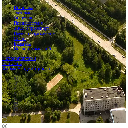
Политика
Экономика
Общество
Происшествия
ЖКХ и транспорт
Наука и образование
Спорт
Культура
Новости компаний
Фоторепортажи
Контакты
Форум Академгородка