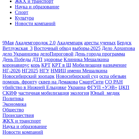
ЖКХ и транспорт
Наука и образование
Спорт
Культура
Новости компаний
9Мая
Академгородок 2.0
Академпарк
аресты ученых
Бердск
Ветлужская_3
Восточный обход
выборы-2025
Дело Архипова
дело Украинцева
делоПироговой
День города программа
День Победы
ДТП
здоровье
Клиника Мешалкина
коронавирус
корь
КРТ
КРТ в Щ
Мобилизация
назначение
НГ-2026
НГ2025
НГУ
НМИЦ имени Мешалкина
Новосибирский зоопарк
Новосибирский суд
оспа обезьян
помощь_фронту
сквер на Демакова
СмартСити
СО РАН
убийство в Нижней Ельцовке
Украина
ФГУП «УЭВ»
ЦКП
СКИФ
частичная мобилизация
экология
Юный_медик
Политика
Экономика
Общество
Происшествия
ЖКХ и транспорт
Наука и образование
Новости компаний