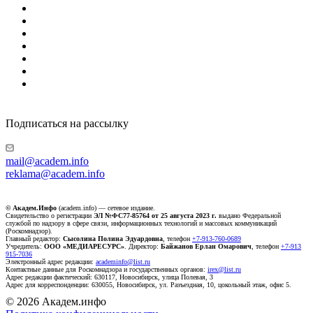
Подписаться на рассылку
mail@academ.info
reklama@academ.info
© Академ.Инфо
(academ.info) — сетевое издание.
Свидетельство о регистрации
ЭЛ №ФС77-85764 от 25 августа 2023 г.
выдано Федеральной
службой по надзору в сфере связи, информационных технологий и массовых коммуникаций
(Роскомнадзор).
Главный редактор:
Сысолина Полина Эдуардовна
, телефон
+7-913-760-0689
Учредитель:
ООО «МЕДИАРЕСУРС»
. Директор:
Байжанов Ерлан Омарович
, телефон
+7-913
915-7036
Электронный адрес редакции:
academinfo@list.ru
Контактные данные для Роскомнадзора и государственных органов:
irex@list.ru
Адрес редакции фактический: 630117, Новосибирск, улица Полевая, 3
Адрес для корреспонденции: 630055, Новосибирск, ул. Разъездная, 10, цокольный этаж, офис 5.
© 2026 Академ.инфо