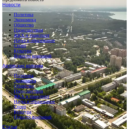
Новости
Политика
Экономика
Общество
Происшествия
ЖКХ и транспорт
Наука и образование
Спорт
Культура
Новости компаний
Авторские колонки
Политика
Экономика
Общество
Происшествия
ЖКХ и транспорт
Наука и образование
Спорт
Культура
Новости компаний
Статьи