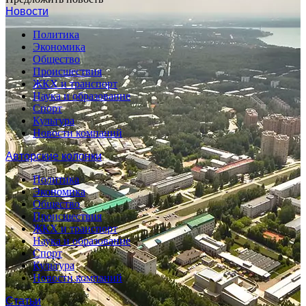
Новости
Политика
Экономика
Общество
Происшествия
ЖКХ и транспорт
Наука и образование
Спорт
Культура
Новости компаний
Авторские колонки
Политика
Экономика
Общество
Происшествия
ЖКХ и транспорт
Наука и образование
Спорт
Культура
Новости компаний
Статьи