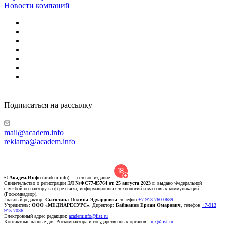
Новости компаний
Подписаться на рассылку
mail@academ.info
reklama@academ.info
© Академ.Инфо
(academ.info) — сетевое издание.
Свидетельство о регистрации
ЭЛ №ФС77-85764 от 25 августа 2023 г.
выдано Федеральной
службой по надзору в сфере связи, информационных технологий и массовых коммуникаций
(Роскомнадзор).
Главный редактор:
Сысолина Полина Эдуардовна
, телефон
+7-913-760-0689
Учредитель:
ООО «МЕДИАРЕСУРС»
. Директор:
Байжанов Ерлан Омарович
, телефон
+7-913
915-7036
Электронный адрес редакции:
academinfo@list.ru
Контактные данные для Роскомнадзора и государственных органов:
irex@list.ru