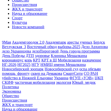
Общество
Происшествия
ЖКХ и транспорт
Наука и образование
Спорт
Культура
Новости компаний
9Мая
Академгородок 2.0
Академпарк
аресты ученых
Бердск
Ветлужская_3
Восточный обход
выборы-2025
Дело Архипова
дело Украинцева
делоПироговой
День города программа
День Победы
ДТП
здоровье
Клиника Мешалкина
коронавирус
корь
КРТ
КРТ в Щ
Мобилизация
назначение
НГ-2026
НГ2025
НГУ
НМИЦ имени Мешалкина
Новосибирский зоопарк
Новосибирский суд
оспа обезьян
помощь_фронту
сквер на Демакова
СмартСити
СО РАН
убийство в Нижней Ельцовке
Украина
ФГУП «УЭВ»
ЦКП
СКИФ
частичная мобилизация
экология
Юный_медик
Политика
Экономика
Общество
Происшествия
ЖКХ и транспорт
Наука и образование