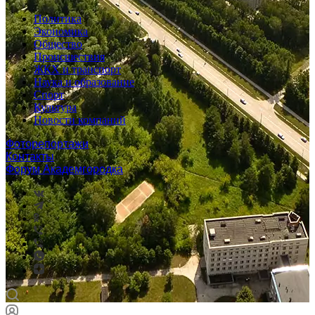
Политика
Экономика
Общество
Происшествия
ЖКХ и транспорт
Наука и образование
Спорт
Культура
Новости компаний
Фоторепортажи
Контакты
Форум Академгородка