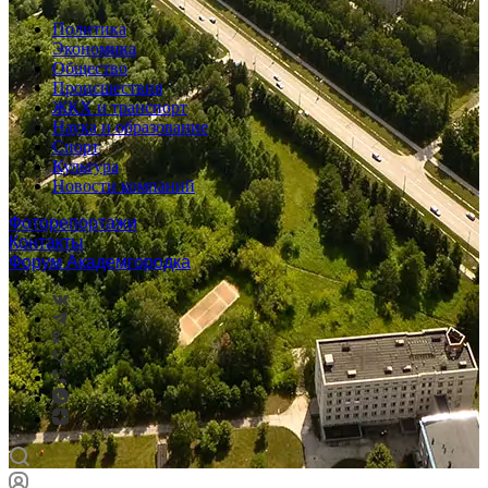
Политика
Экономика
Общество
Происшествия
ЖКХ и транспорт
Наука и образование
Спорт
Культура
Новости компаний
Фоторепортажи
Контакты
Форум Академгородка