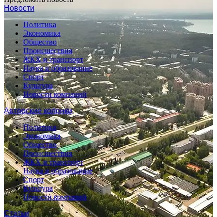
Новости
Политика
Экономика
Общество
Происшествия
ЖКХ и транспорт
Наука и образование
Спорт
Культура
Новости компаний
Авторские колонки
Политика
Экономика
Общество
Происшествия
ЖКХ и транспорт
Наука и образование
Спорт
Культура
Новости компаний
Статьи