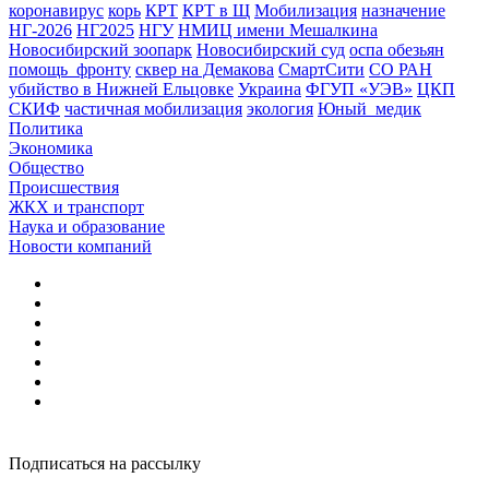
коронавирус
корь
КРТ
КРТ в Щ
Мобилизация
назначение
НГ-2026
НГ2025
НГУ
НМИЦ имени Мешалкина
Новосибирский зоопарк
Новосибирский суд
оспа обезьян
помощь_фронту
сквер на Демакова
СмартСити
СО РАН
убийство в Нижней Ельцовке
Украина
ФГУП «УЭВ»
ЦКП
СКИФ
частичная мобилизация
экология
Юный_медик
Политика
Экономика
Общество
Происшествия
ЖКХ и транспорт
Наука и образование
Новости компаний
Подписаться на рассылку