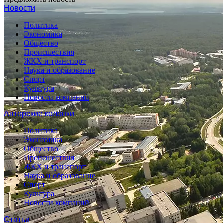
Новости
Политика
Экономика
Общество
Происшествия
ЖКХ и транспорт
Наука и образование
Спорт
Культура
Новости компаний
Авторские колонки
Политика
Экономика
Общество
Происшествия
ЖКХ и транспорт
Наука и образование
Спорт
Культура
Новости компаний
Статьи