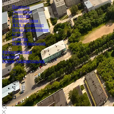
Политика
Экономика
Общество
Происшествия
ЖКХ и транспорт
Наука и образование
Спорт
Культура
Новости компаний
Фоторепортажи
Контакты
Форум Академгородка