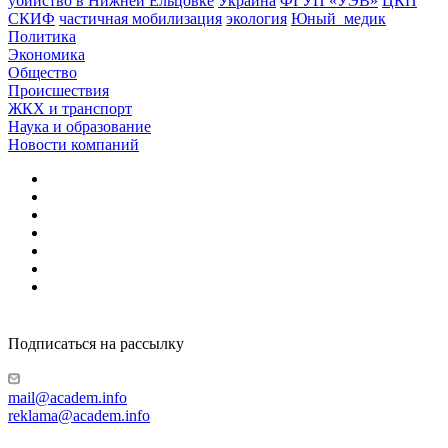
убийство в Нижней Ельцовке
Украина
ФГУП «УЭВ»
ЦКП
СКИФ
частичная мобилизация
экология
Юный_медик
Политика
Экономика
Общество
Происшествия
ЖКХ и транспорт
Наука и образование
Новости компаний
Подписаться на рассылку
mail@academ.info
reklama@academ.info