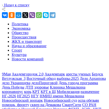
Назад к списку
Политика
Экономика
Общество
Происшествия
ЖКХ и транспорт
Наука и образование
Спорт
Культура
Новости компаний
9Мая
Академгородок 2.0
Академпарк
аресты ученых
Бердск
Ветлужская_3
Восточный обход
выборы-2025
Дело Архипова
дело Украинцева
делоПироговой
День города программа
День Победы
ДТП
здоровье
Клиника Мешалкина
коронавирус
корь
КРТ
КРТ в Щ
Мобилизация
назначение
НГ-2026
НГ2025
НГУ
НМИЦ имени Мешалкина
Новосибирский зоопарк
Новосибирский суд
оспа обезьян
помощь_фронту
сквер на Демакова
СмартСити
СО РАН