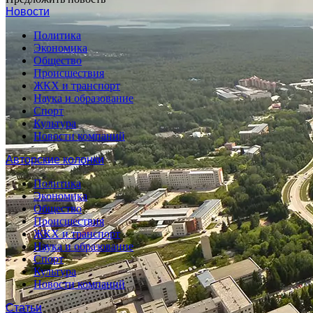
Новости
Политика
Экономика
Общество
Происшествия
ЖКХ и транспорт
Наука и образование
Спорт
Культура
Новости компаний
Авторские колонки
Политика
Экономика
Общество
Происшествия
ЖКХ и транспорт
Наука и образование
Спорт
Культура
Новости компаний
Статьи