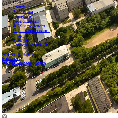
Политика
Экономика
Общество
Происшествия
ЖКХ и транспорт
Наука и образование
Спорт
Культура
Новости компаний
Фоторепортажи
Контакты
Форум Академгородка