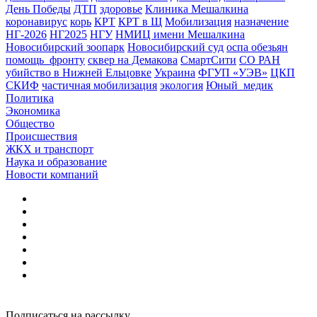
День Победы
ДТП
здоровье
Клиника Мешалкина
коронавирус
корь
КРТ
КРТ в Щ
Мобилизация
назначение
НГ-2026
НГ2025
НГУ
НМИЦ имени Мешалкина
Новосибирский зоопарк
Новосибирский суд
оспа обезьян
помощь_фронту
сквер на Демакова
СмартСити
СО РАН
убийство в Нижней Ельцовке
Украина
ФГУП «УЭВ»
ЦКП
СКИФ
частичная мобилизация
экология
Юный_медик
Политика
Экономика
Общество
Происшествия
ЖКХ и транспорт
Наука и образование
Новости компаний
Подписаться на рассылку