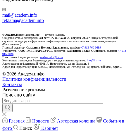
mail@academ.info
reklama@academ.info
© Академ.Инфо
(academ.info) — сетевое издание.
Свидетельство о регистрации
ЭЛ №ФС77-85764 от 25 августа 2023 г.
выдано Федеральной
службой по надзору в сфере связи, информационных технологий и массовых коммуникаций
(Роскомнадзор).
Главный редактор:
Сысолина Полина Эдуардовна
, телефон
+7-913-760-0689
Учредитель:
ООО «МЕДИАРЕСУРС»
. Директор:
Байжанов Ерлан Омарович
, телефон
+7-913
915-7036
Электронный адрес редакции:
academinfo@list.ru
Контактные данные для Роскомнадзора и государственных органов:
irex@list.ru
Адрес редакции фактический: 630117, Новосибирск, улица Полевая, 3
Адрес для корреспонденции: 630055, Новосибирск, ул. Разъездная, 10, цокольный этаж, офис 5.
© 2026 Академ.инфо
Политика конфиденциальности
Контакты
Размещение рекламы
Поиск по сайту
Главная
Новости
Авторская колонка
События в
фото
Поиск
Кабинет