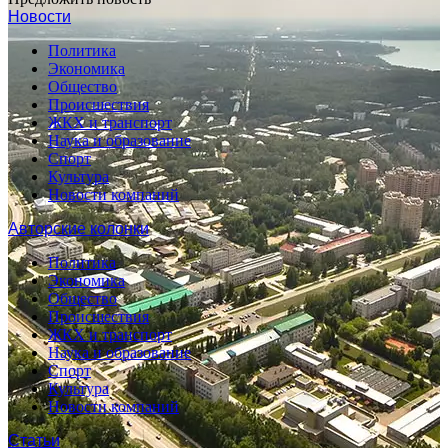
Новости
Политика
Экономика
Общество
Происшествия
ЖКХ и транспорт
Наука и образование
Спорт
Культура
Новости компаний
Авторские колонки
Политика
Экономика
Общество
Происшествия
ЖКХ и транспорт
Наука и образование
Спорт
Культура
Новости компаний
Статьи