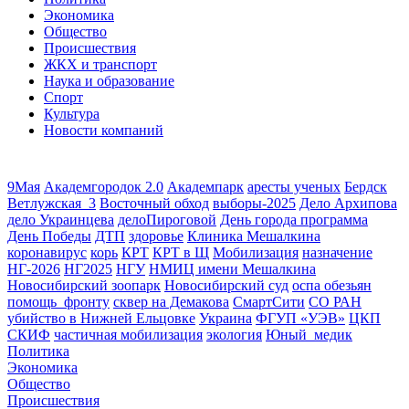
Экономика
Общество
Происшествия
ЖКХ и транспорт
Наука и образование
Спорт
Культура
Новости компаний
9Мая
Академгородок 2.0
Академпарк
аресты ученых
Бердск
Ветлужская_3
Восточный обход
выборы-2025
Дело Архипова
дело Украинцева
делоПироговой
День города программа
День Победы
ДТП
здоровье
Клиника Мешалкина
коронавирус
корь
КРТ
КРТ в Щ
Мобилизация
назначение
НГ-2026
НГ2025
НГУ
НМИЦ имени Мешалкина
Новосибирский зоопарк
Новосибирский суд
оспа обезьян
помощь_фронту
сквер на Демакова
СмартСити
СО РАН
убийство в Нижней Ельцовке
Украина
ФГУП «УЭВ»
ЦКП
СКИФ
частичная мобилизация
экология
Юный_медик
Политика
Экономика
Общество
Происшествия