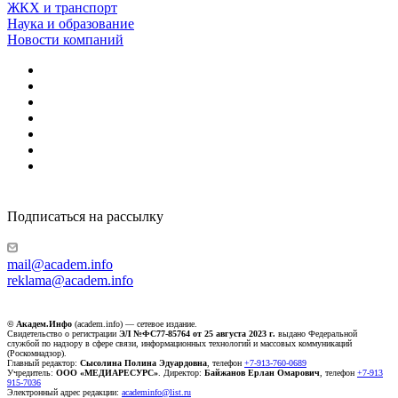
ЖКХ и транспорт
Наука и образование
Новости компаний
Подписаться на рассылку
mail@academ.info
reklama@academ.info
© Академ.Инфо
(academ.info) — сетевое издание.
Свидетельство о регистрации
ЭЛ №ФС77-85764 от 25 августа 2023 г.
выдано Федеральной
службой по надзору в сфере связи, информационных технологий и массовых коммуникаций
(Роскомнадзор).
Главный редактор:
Сысолина Полина Эдуардовна
, телефон
+7-913-760-0689
Учредитель:
ООО «МЕДИАРЕСУРС»
. Директор:
Байжанов Ерлан Омарович
, телефон
+7-913
915-7036
Электронный адрес редакции:
academinfo@list.ru