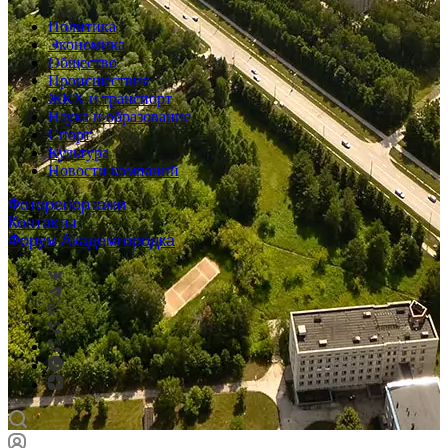
Политика
Экономика
Общество
Происшествия
ЖКХ и транспорт
Наука и образование
Спорт
Культура
Новости компаний
Фоторепортажи
Контакты
Форум Академгородка